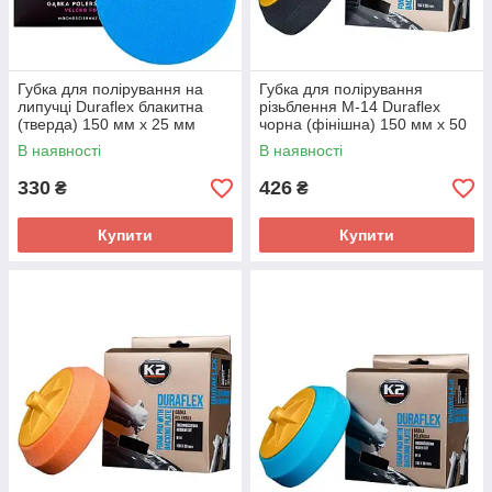
Губка для полірування на
Губка для полірування
липучці Duraflex блакитна
різьблення М-14 Duraflex
(тверда) 150 мм х 25 мм
чорна (фінішна) 150 мм х 50
(L611) K2
мм (L644) K2
В наявності
В наявності
330
426
₴
₴
Купити
Купити