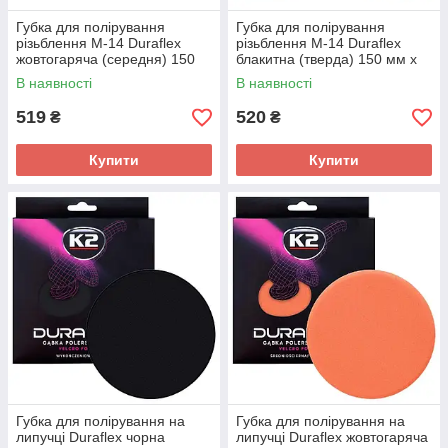
Губка для полірування
Губка для полірування
різьблення М-14 Duraflex
різьблення М-14 Duraflex
жовтогаряча (середня) 150
блакитна (тверда) 150 мм х
мм х 50 мм (L642) K2
50 мм (L641) K2
В наявності
В наявності
519
520
₴
₴
Купити
Купити
Губка для полірування на
Губка для полірування на
липучці Duraflex чорна
липучці Duraflex жовтогаряча