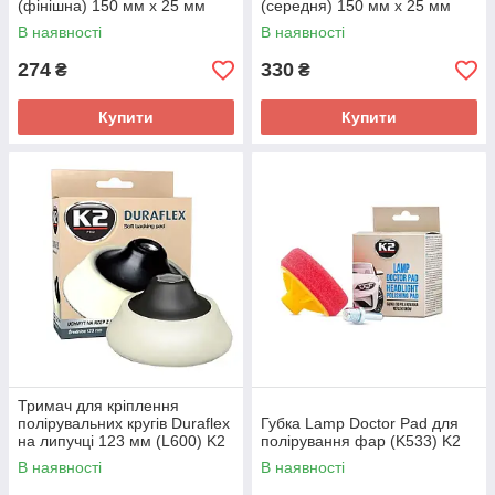
(фінішна) 150 мм х 25 мм
(середня) 150 мм х 25 мм
(L614) K2
(L612) K2
В наявності
В наявності
274
330
₴
₴
Купити
Купити
Тримач для кріплення
полірувальних кругів Duraflex
Губка Lamp Doctor Pad для
на липучці 123 мм (L600) K2
полірування фар (K533) K2
В наявності
В наявності