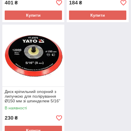
401
184
₴
₴
Купити
Купити
Диск кріпильний опорний з
липучкою для полірування
Ø150 мм зі шпинделем 5/16"
YT-47873 YATO
В наявності
230
₴
Купити