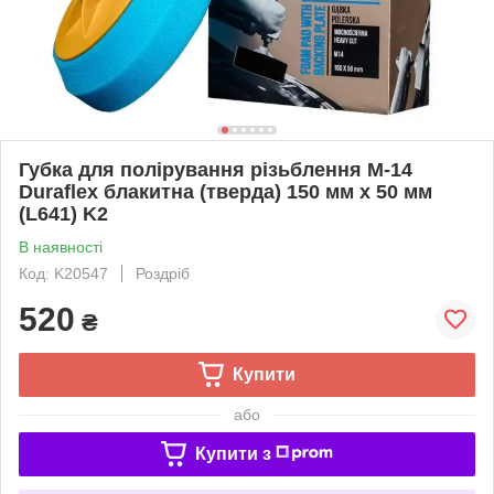
Губка для полірування різьблення М-14
Duraflex блакитна (тверда) 150 мм х 50 мм
(L641) K2
В наявності
Код: K20547
Роздріб
520
₴
Купити
або
Купити з