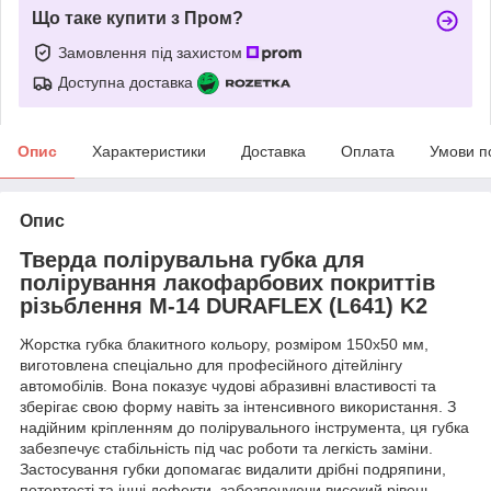
Що таке купити з Пром?
Замовлення під захистом
Доступна доставка
Опис
Характеристики
Доставка
Оплата
Умови п
Опис
Тверда полірувальна губка для
полірування лакофарбових покриттів
різьблення М-14 DURAFLEX (L641) K2
Жорстка губка блакитного кольору, розміром 150x50 мм,
виготовлена спеціально для професійного дітейлінгу
автомобілів. Вона показує чудові абразивні властивості та
зберігає свою форму навіть за інтенсивного використання. З
надійним кріпленням до полірувального інструмента, ця губка
забезпечує стабільність під час роботи та легкість заміни.
Застосування губки допомагає видалити дрібні подряпини,
потертості та інші дефекти, забезпечуючи високий рівень