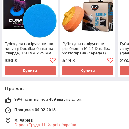
Губка для полірування на
Губка для полірування
Губк
липучці Duraflex блакитна
різьблення М-14 Duraflex
липу
(тверда) 150 мм х 25 мм
жовтогаряча (середня)
(фін
(L611) K2
150 мм х 50 мм (L642) K2
(L61
330
519
274
₴
₴
Купити
Купити
Про нас
99% позитивних з 489 відгуків за рік
Працює з 04.02.2018
м. Харків
Героев Труда 11, Харків, Україна