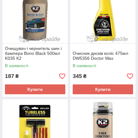
Очищувач і чернитель шин і
бампера Bono Black 500мл
Очисник дисків коліс 475мл
K035 K2
DW5356 Doctor Wax
В наявності
В наявності
187
345
₴
₴
Купити
Купити