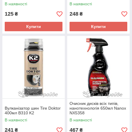
В наявності
В наявності
125
248
₴
₴
Купити
Купити
Очисник дисків всіх типів,
Вулканізатор шин Tire Doktor
нанотехнологія 650мл Nanox
400мл B310 K2
NX5358
В наявності
В наявності
241
467
₴
₴