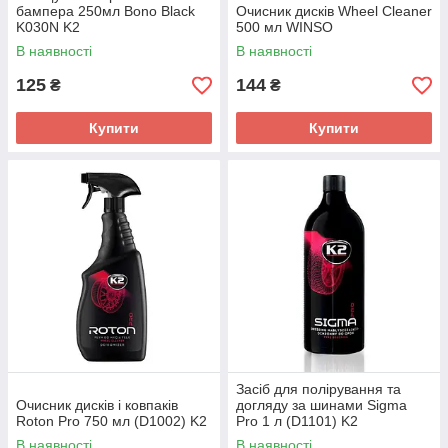
бампера 250мл Bono Black
Очисник дисків Wheel Cleaner
K030N K2
500 мл WINSO
В наявності
В наявності
125
144
₴
₴
Купити
Купити
Засіб для полірування та
Очисник дисків і ковпаків
догляду за шинами Sigma
Roton Pro 750 мл (D1002) K2
Pro 1 л (D1101) K2
В наявності
В наявності