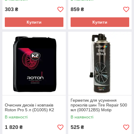
303
859
₴
₴
Купити
Купити
Герметик для усунення
Очисник дисків і ковпаків
проколів шин Tire Repair 500
Roton Pro 5 л (D1005) K2
мл (000712BS) Motip
В наявності
В наявності
1 820
525
₴
₴