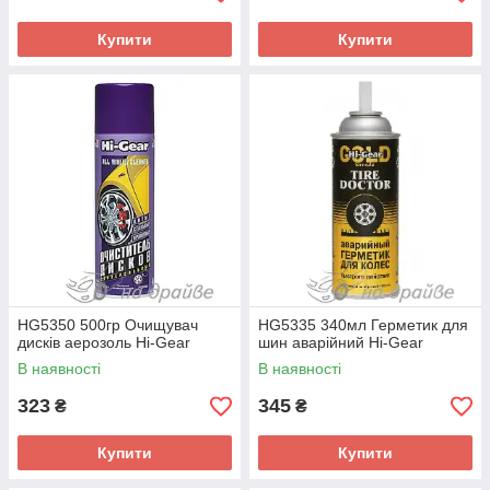
Купити
Купити
HG5350 500гр Очищувач
HG5335 340мл Герметик для
дисків аерозоль Hi-Gear
шин аварійний Hi-Gear
В наявності
В наявності
323
345
₴
₴
Купити
Купити