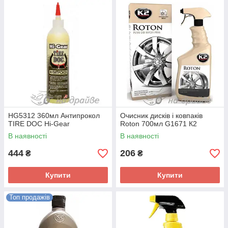
HG5312 360мл Антипрокол
Очисник дисків і ковпаків
TIRE DOC Hi-Gear
Roton 700мл G1671 К2
В наявності
В наявності
444
206
₴
₴
Купити
Купити
Топ продажів