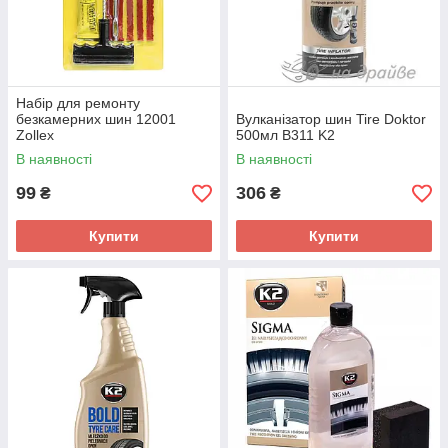
Набір для ремонту
безкамерних шин 12001
Вулканізатор шин Tire Doktor
Zollex
500мл B311 K2
В наявності
В наявності
99
306
₴
₴
Купити
Купити