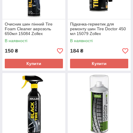
Очисник шин пінний Tire
Підкачка-герметик для
Foam Cleaner аерозоль
ремонту шин Tire Doctor 450
650мл 15084 Zollex
мл 15079 Zollex
В наявності
В наявності
150
184
₴
₴
Купити
Купити