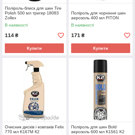
Поліроль-блиск для шин Tire
Polish 500 мл тригер 18083
Поліроль для чорніння шин
Zollex
аерозоль 400 мл PITON
В наявності
В наявності
114
171
₴
₴
Купити
Купити
Очисник дисків і ковпаків Felix
Поліроль для шин Bold
770 мл K167M К2
аерозоль 600 мл K1561 K2