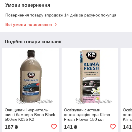
Умови повернення
Повернення товару впродовж 14 днів за рахунок покупця
Всі умови повернення
Подібні товари компанії
Очищувач і чернитель
Освіжувач системи
Осві
шин і бампера Bono Black
автокондиціонера Klima
авто
500мл K035 K2
Fresh Flower 150 мл
Klim
K222FL K2
K2
187
141
141
₴
₴