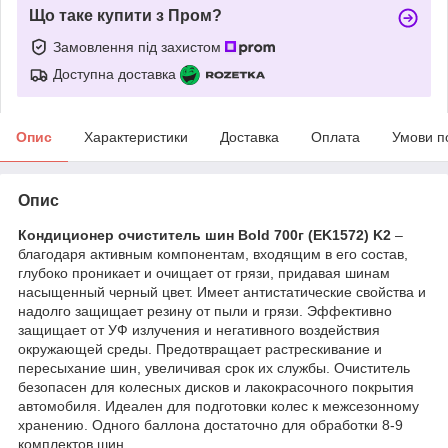
Що таке купити з Пром?
Замовлення під захистом
Доступна доставка
Опис
Характеристики
Доставка
Оплата
Умови п
Опис
Кондиционер очиститель шин Bold 700г (EK1572) K2
–
благодаря активным компонентам, входящим в его состав,
глубоко проникает и очищает от грязи, придавая шинам
насыщенный черный цвет. Имеет антистатические свойства и
надолго защищает резину от пыли и грязи. Эффективно
защищает от УФ излучения и негативного воздействия
окружающей среды. Предотвращает растрескивание и
пересыхание шин, увеличивая срок их службы. Очиститель
безопасен для колесных дисков и лакокрасочного покрытия
автомобиля. Идеален для подготовки колес к межсезонному
хранению. Одного баллона достаточно для обработки 8-9
комплектов шин.