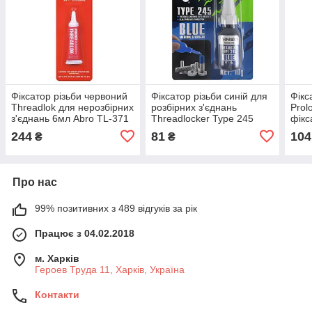
Фіксатор різьби червоний
Фіксатор різьби синій для
Фікс
Threadlok для нерозбірних
розбірних з'єднань
Prol
з'єднань 6мл Abro TL-371
Threadlocker Type 245
фікс
Blue 10г WINSO
244
81
104
₴
₴
Про нас
99% позитивних з 489 відгуків за рік
Працює з 04.02.2018
м. Харків
Героев Труда 11, Харків, Україна
Контакти