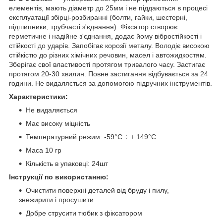
елементів, мають діаметр до 25мм і не піддаються в процесі
експлуатації збірці-розбиранні (болти, гайки, шестерні,
підшипники, трубчасті з'єднання). Фіксатор створює
герметичне і надійне з'єднання, додає йому вібростійкості і
стійкості до ударів. Запобігає корозії металу. Володіє високою
стійкістю до різних хімічних речовин, масел і автожидкостям.
Зберігає свої властивості протягом тривалого часу. Застигає
протягом 20-30 хвилин. Повне застигання відбувається за 24
години. Не видаляється за допомогою підручних інструментів.
Характеристики:
Не видаляється
Має високу міцність
Температурний режим: -59°C ÷ + 149°C
Маса 10 гр
Кількість в упаковці: 24шт
Інструкції по використанню:
Очистити поверхні деталей від бруду і пилу,
знежирити і просушити
Добре струсити тюбик з фіксатором