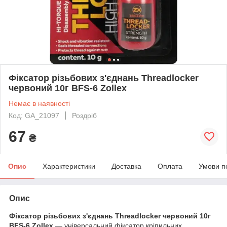
Фіксатор різьбових з'єднань Threadlocker
червоний 10г BFS-6 Zollex
Немає в наявності
Код: GA_21097
Роздріб
67
₴
Опис
Характеристики
Доставка
Оплата
Умови п
Опис
Фіксатор різьбових з'єднань Threadlocker червоний 10г
BFS-6 Zollex
— універсальний фіксатор кріпильних