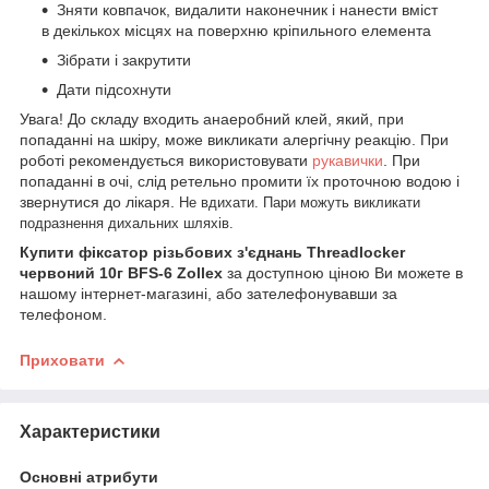
Зняти ковпачок, видалити наконечник і нанести вміст
в декількох місцях на поверхню кріпильного елемента
Зібрати і закрутити
Дати підсохнути
Увага! До складу входить анаеробний клей, який, при
попаданні на шкіру, може викликати алергічну реакцію. При
роботі рекомендується використовувати
рукавички
. При
попаданні в очі, слід ретельно промити їх проточною водою і
звернутися до лікаря.
Не вдихати. Пари можуть викликати
подразнення дихальних шляхів.
Купити фіксатор різьбових з'єднань Threadlocker
червоний 10г BFS-6 Zollex
за доступною ціною Ви можете в
нашому інтернет-магазині, або зателефонувавши за
телефоном.
Приховати
Характеристики
Основні атрибути