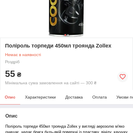
Поліроль торпеди 450мл троянда Zollex
Немає в наявності
Роздріб
55
₴
Мінімальна сума замовлення на сайті — 300 ₴
Опис
Характеристики
Доставка
Оплата
Умови п
Опис
Поліроль торпеди 450мл троянда Zollex
у вигляді аерозолю м'яко
очищає, надає блиск будь-якій поверхні
із пластику, вінілу, каучуку