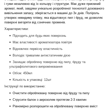
і гуми незалежно від їх кольору і структури. Має дуже приємний
аромат, який, завдяки унікально розробленої технології дозованого
вивільнення запаху, зберігається в машині до 3х днів. Поліроль
утворює невидиму плівку, яка відштовхує пил і бруд, не дозволяє
поверхні вигоряти від сонячних променів.
Характеристики:
Підходить для будь-яких поверхонь
Має властивості ароматизатора повітря
Відновлює первісну еластичність
Володіє тривалим антистатичним дією
Захищає оброблену поверхню від пилу, бруду та
ультрафіолетового випромінювання
Об'єм
:
450
мл
Кількість в упаковці:
12шт
Інструкції по використанню:
Очистити оброблювану поверхню від бруду та пилу
Струсити балон з аерозолем протягом 2-3 хвилин
Рівномірно розпорошити на оброблювану поверхню вміст