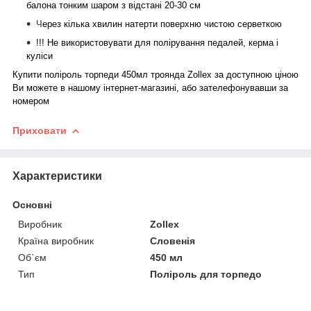
балона тонким шаром з відстані 20-30 см
Ч
ерез кілька хвилин натерти поверхню чистою серветкою
!!! Не використовувати для полірування педалей, керма і
куліси
Купити
поліроль торпеди 450мл троянда Zollex
за доступною ціною
Ви можете в нашому інтернет-магазині, або зателефонувавши за
номером
Приховати
Характеристики
Основні
Виробник
Zollex
Країна виробник
Словенія
Об`єм
450 мл
Тип
Поліроль для торпедо