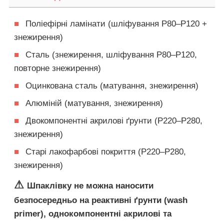
■
Поліефірні ламінати (шліфування P80–P120 +
знежирення)
■
Сталь (знежирення, шліфування P80–P120,
повторне знежирення)
■
Оцинкована сталь (матування, знежирення)
■
Алюміній (матування, знежирення)
■
Двокомпонентні акрилові ґрунти (P220–P280,
знежирення)
■
Старі лакофарбові покриття (P220–P280,
знежирення)
⚠
Шпаклівку не можна наносити
безпосередньо на реактивні ґрунти (wash
primer), однокомпонентні акрилові та