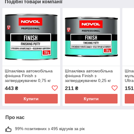
Подібні товари компанії
Шпаклівка автомобільна
Шпаклівка автомобільна
Шпак
фінішна Finish з
фінішна Finish з
муль
затверджувачем 0,75 кг
затверджувачем 0,25 кг
Ultra
Novol
Novol
затв
443
211
151
₴
₴
Novo
Купити
Купити
Про нас
99% позитивних з 495 відгуків за рік