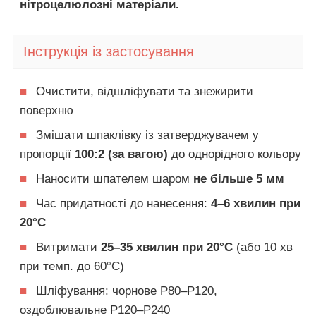
нітроцелюлозні матеріали.
Інструкція із застосування
■
Очистити, відшліфувати та знежирити
поверхню
■
Змішати шпаклівку із затверджувачем у
пропорції
100:2 (за вагою)
до однорідного кольору
■
Наносити шпателем шаром
не більше 5 мм
■
Час придатності до нанесення:
4–6 хвилин при
20°C
■
Витримати
25–35 хвилин при 20°C
(або 10 хв
при темп. до 60°C)
■
Шліфування: чорнове P80–P120,
оздоблювальне P120–P240