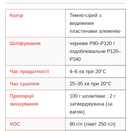
Колір
Темно-сірий з
видимими
пластинами алюмінію
Шліфування
чорнове P80–P120 /
оздоблювальне P120–
P240
Час придатності
4–6 хв при 20°C
Час сушіння
25–35 хв при 20°C
Пропорції
100 г шпаклівки : 2 г
змішування
затверджувача (за
вагою)
VOC
90 г/л (ліміт 250 г/л)