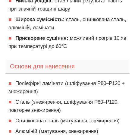
■
Низька усадка:
стабільний результат навіть
при значній товщині шару
■
Широка сумісність:
сталь, оцинкована сталь,
алюміній, ламінати
■
Прискорене сушіння:
можливий прогрів 10 хв
при температурі до 60°C
Основи для нанесення
■
Поліефірні ламінати (шліфування P80–P120 +
знежирення)
■
Сталь (знежирення, шліфування P80–P120,
повторне знежирення)
■
Оцинкована сталь (матування, знежирення)
■
Алюміній (матування, знежирення)