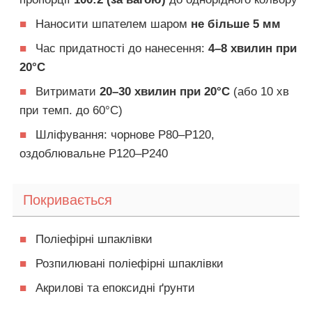
■
Наносити шпателем шаром
не більше 5 мм
■
Час придатності до нанесення:
4–8 хвилин при
20°C
■
Витримати
20–30 хвилин при 20°C
(або 10 хв
при темп. до 60°C)
■
Шліфування: чорнове P80–P120,
оздоблювальне P120–P240
Покривається
■
Поліефірні шпаклівки
■
Розпилювані поліефірні шпаклівки
■
Акрилові та епоксидні ґрунти