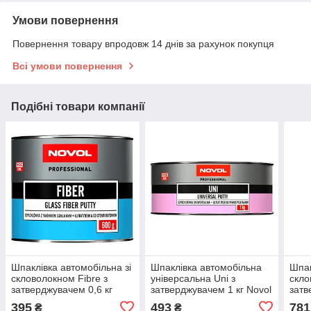
Умови повернення
Повернення товару впродовж 14 днів за рахунок покупця
Всі умови повернення
Подібні товари компанії
Шпаклівка автомобільна зі
Шпаклівка автомобільна
Шпак
скловолокном Fibre з
універсальна Uni з
скло
затверджувачем 0,6 кг
затверджувачем 1 кг Novol
затв
Novol
Novo
395
493
781
₴
₴