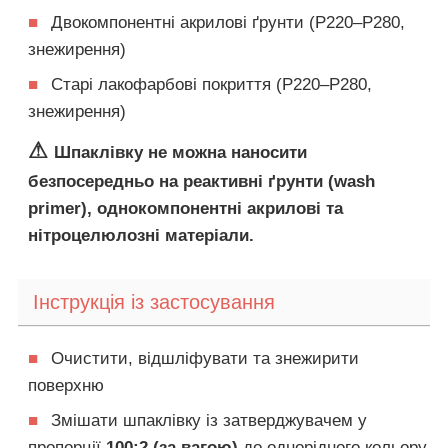
■
Двокомпонентні акрилові ґрунти (P220–P280,
знежирення)
■
Старі лакофарбові покриття (P220–P280,
знежирення)
⚠
Шпаклівку не можна наносити
безпосередньо на реактивні ґрунти (wash
primer), однокомпонентні акрилові та
нітроцелюлозні матеріали.
Інструкція із застосування
■
Очистити, відшліфувати та знежирити
поверхню
■
Змішати шпаклівку із затверджувачем у
пропорції
100:2 (за вагою)
до однорідного кольору