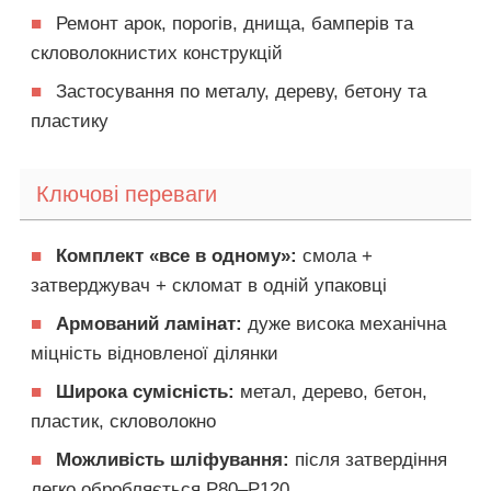
■
Ремонт арок, порогів, днища, бамперів та
скловолокнистих конструкцій
■
Застосування по металу, дереву, бетону та
пластику
Ключові переваги
■
Комплект «все в одному»:
смола +
затверджувач + скломат в одній упаковці
■
Армований ламінат:
дуже висока механічна
міцність відновленої ділянки
■
Широка сумісність:
метал, дерево, бетон,
пластик, скловолокно
■
Можливість шліфування:
після затвердіння
легко обробляється P80–P120