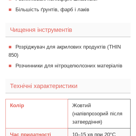
■
Більшість ґрунтів, фарб і лаків
Чищення інструментів
■
Розріджувач для акрилових продуктів (THIN
850)
■
Розчинники для нітроцелюлозних матеріалів
Технічні характеристики
Колір
Жовтий
(напівпрозорий після
затвердіння)
Час придатності
10–15 хв при 20°C