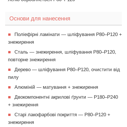
Основи для нанесення
■
Поліефірні ламінати — шліфування P80–P120 +
знежирення
■
Сталь — знежирення, шліфування P80–P120,
повторне знежирення
■
Дерево — шліфування P80–P120, очистити від
пилу
■
Алюміній — матування + знежирення
■
Двокомпонентні акрилові ґрунти — P180–P240
+ знежирення
■
Старі лакофарбові покриття — P80–P120 +
знежирення