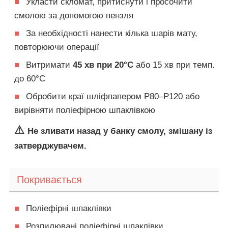
■
Укласти скломат, притиснути і просочити
смолою за допомогою пензля
■
За необхідності нанести кілька шарів мату,
повторюючи операції
■
Витримати
45 хв при 20°C
або 15 хв при темп.
до 60°C
■
Обробити краї шліфпапером P80–P120 або
вирівняти поліефірною шпаклівкою
⚠
Не зливати назад у банку смолу, змішану із
затверджувачем.
Покривається
■
Поліефірні шпаклівки
■
Розпилювані поліефірні шпаклівки