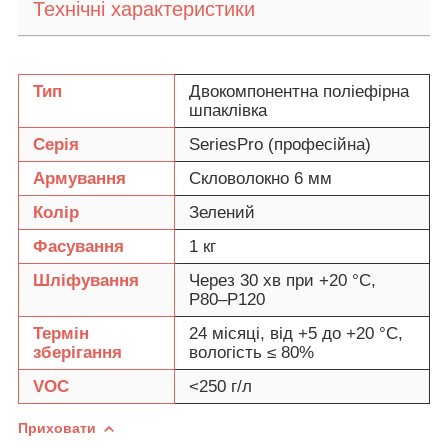
Технічні характеристики
Тип
Двокомпонентна поліефірна
шпаклівка
Серія
SeriesPro (професійна)
Армування
Скловолокно 6 мм
Колір
Зелений
Фасування
1 кг
Шліфування
Через 30 хв при +20 °C,
Р80–Р120
Термін
24 місяці, від +5 до +20 °C,
зберігання
вологість ≤ 80%
VOC
<250 г/л
Приховати