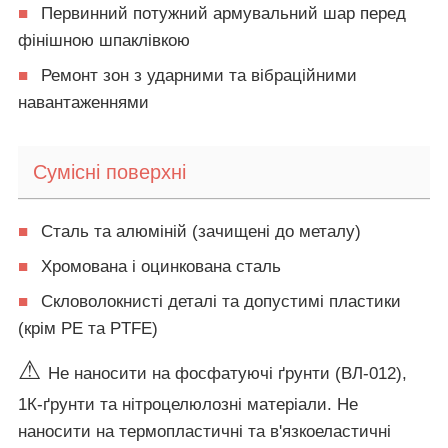
■
Первинний потужний армувальний шар перед
фінішною шпаклівкою
■
Ремонт зон з ударними та вібраційними
навантаженнями
Сумісні поверхні
■
Сталь та алюміній (зачищені до металу)
■
Хромована і оцинкована сталь
■
Скловолокнисті деталі та допустимі пластики
(крім PE та PTFE)
⚠
Не наносити на фосфатуючі ґрунти (ВЛ-012),
1К-ґрунти та нітроцелюлозні матеріали. Не
наносити на термопластичні та в'язкоеластичні