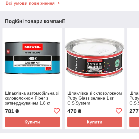
Всі умови повернення
Подібні товари компанії
Шпаклівка автомобільна зі
Шпаклівка зі скловолокном
Шпак
скловолокном Fiber з
Putty Glass зелена 1 кг
Putt
затверджувачем 1,8 кг
C.S.System
C.S.
Novol
781
470
277
₴
₴
Купити
Купити