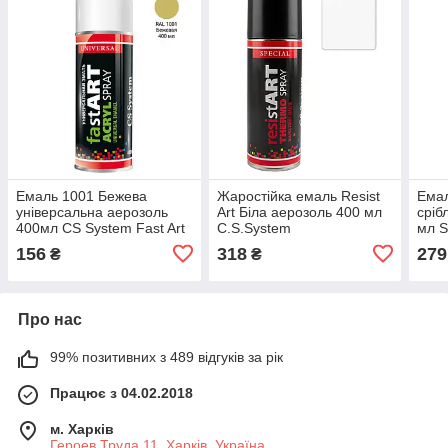
Емаль 1001 Бежева
Жаростійка емаль Resist
Емал
універсальна аерозоль
Art Біла аерозоль 400 мл
сріб
400мл CS System Fast Art
C.S.System
мл S
156
318
279
₴
₴
Про нас
99% позитивних з 489 відгуків за рік
Працює з 04.02.2018
м. Харків
Героев Труда 11, Харків, Україна