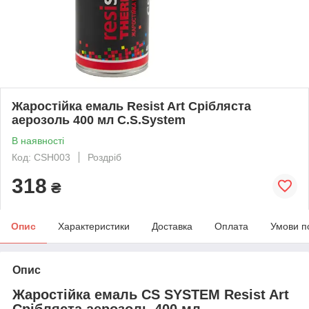
Жаростійка емаль Resist Art Срібляста
аерозоль 400 мл C.S.System
В наявності
Код: CSH003
Роздріб
318
₴
Опис
Характеристики
Доставка
Оплата
Умови п
Опис
Жаростійка емаль CS SYSTEM Resist Art
Срібляста аерозоль 400 мл