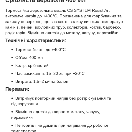
Термостійка аерозольна емаль CS SYSTEM Resist Art
витримує нагрів до +400°C. Призначена для фарбування та
захисту поверхонь, що зазнають впливу високих температур:
камінів, печей, вихлопних труб, колекторів, котлів, барбекю,
радіаторів. Відмінна адгезія до металу, чавуну, нержавійки.
Технічні характеристики:
Термостійкість: до +400°C
Об'єм: 400 мл
Колір: сріблястий
Час висихання: 15–20 хв при +20°C
Витрата: 1,5–2 м² на балон
Переваги:
Витримує повторний нагрів без розтріскування та
відшарування
Відмінна адгезія до чорного металу, чавуну,
нержавійки
Не горить і не димить при нагріванні до робочої
температури