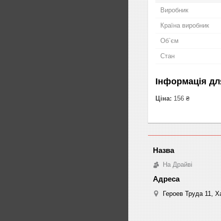
Виробник
Країна виробник
Об`єм
Стан
Інформація дл
Ціна:
156 ₴
На Драйві
Героев Труда 11, Ха