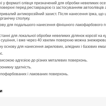
 у форматі олівця призначений для обробки невеликих осере
поверхні перед реставрацією із застосуванням автоолівців аб
тривалий антикорозійний захист. Після нанесення іржа, що 
органічну сполуку.
ову для подальшого нанесення фінішного лакофарбового по
танні для локальної обробки невеликих ділянок корозії на к
 сушіння, і вже через 40 хвилин поверхню можна знежирюв
ну основу для нанесення акрилових, алкідних і базових ема
є.
високою адгезією до різних металевих поверхонь.
роникну здатність.
пофарбованих і лакованих поверхонь.
и