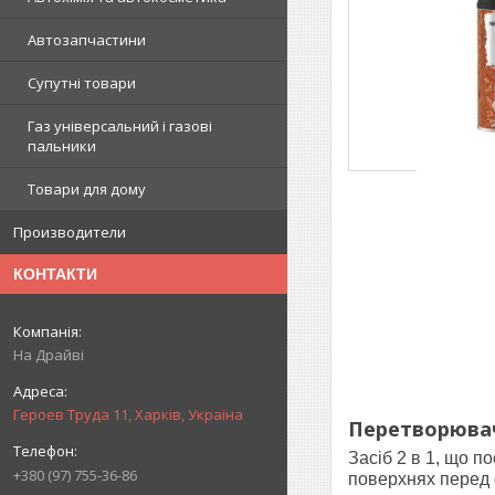
Автозапчастини
Супутні товари
Газ універсальний і газові
пальники
Товари для дому
Производители
КОНТАКТИ
На Драйві
Героев Труда 11, Харків, Україна
Перетворювач 
Засіб 2 в 1, що п
+380 (97) 755-36-86
поверхнях перед 