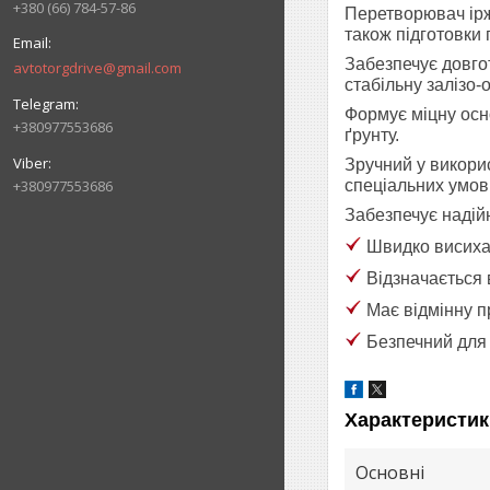
+380 (66) 784-57-86
Перетворювач іржі
також підготовки 
Забезпечує довго
avtotorgdrive@gmail.com
стабільну залізо-
Формує міцну осн
+380977553686
ґрунту.
Зручний у викорис
+380977553686
спеціальних умов
Забезпечує надій
Швидко висиха
Відзначається 
Має відмінну п
Безпечний для 
Характеристик
Основні