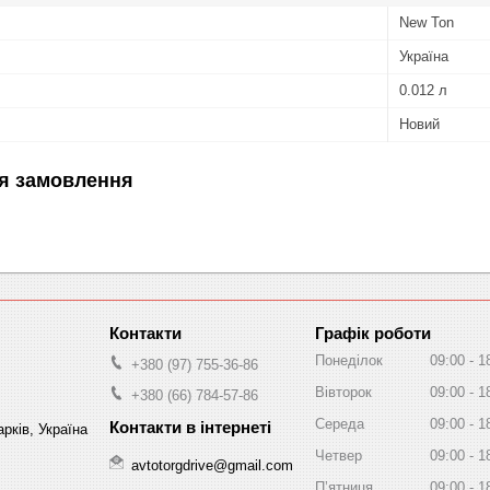
New Ton
Україна
0.012 л
Новий
я замовлення
Графік роботи
Понеділок
09:00
1
+380 (97) 755-36-86
Вівторок
09:00
1
+380 (66) 784-57-86
Середа
09:00
1
рків, Україна
Четвер
09:00
1
avtotorgdrive@gmail.com
Пʼятниця
09:00
1