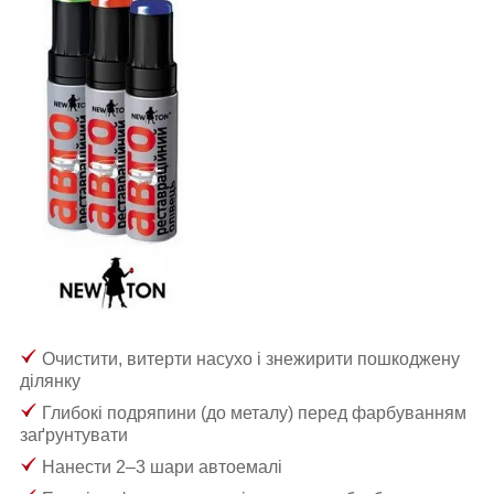
Очистити, витерти насухо і знежирити пошкоджену
ділянку
Глибокі подряпини (до металу) перед фарбуванням
заґрунтувати
Нанести 2–3 шари автоемалі