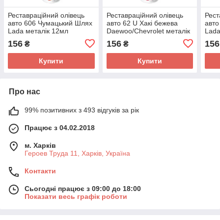
Реставраційний олівець
Реставраційний олівець
Рест
авто 606 Чумацький Шлях
авто 62 U Хакі бежева
авто
Lada металік 12мл
Daewoo/Chevrolet металік
Lada
NewTon
12мл NewTon
New
156
156
156
₴
₴
Купити
Купити
Про нас
99% позитивних з 493 відгуків за рік
Працює з 04.02.2018
м. Харків
Героев Труда 11, Харків, Україна
Контакти
Сьогодні працює з 09:00 до 18:00
Показати весь графік роботи