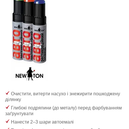
Очистити, витерти насухо і знежирити пошкоджену
ділянку
Глибокі подряпини (до металу) перед фарбуванням
заґрунтувати
Нанести 2–3 шари автоемалі