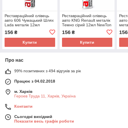
Реставраційний олівець
Реставраційний олівець
Рест
авто 606 Чумацький Шлях
авто KNG Renault металік
авто
Lada металік 12мл
Темно сірий 12мл NewTon
мета
NewTon
156
156
156
₴
₴
Купити
Купити
Про нас
99% позитивних з 494 відгуків за рік
Працює з 04.02.2018
м. Харків
Героев Труда 11, Харків, Україна
Контакти
Сьогодні вихідний
Показати весь графік роботи