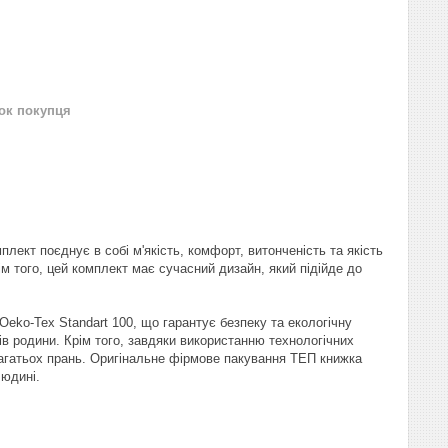
нок покупця
лект поєднує в собі м'якість, комфорт, витонченість та якість
 того, цей комплект має сучасний дизайн, який підійде до
Oeko-Tex Standart 100, що гарантує безпеку та екологічну
ів родини. Крім того, завдяки використанню технологічних
 багатьох прань. Оригінальне фірмове пакування ТЕП книжка
людині.