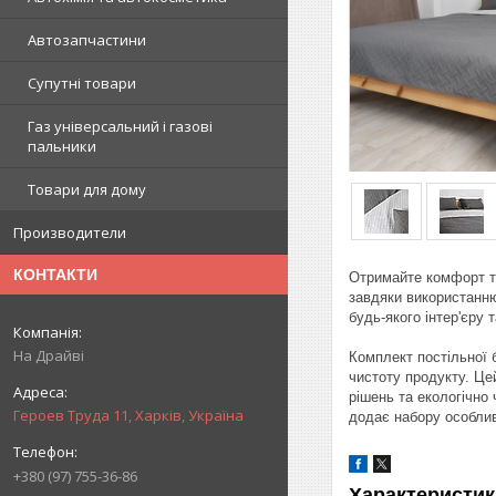
Автозапчастини
Супутні товари
Газ універсальний і газові
пальники
Товари для дому
Производители
КОНТАКТИ
Отримайте комфорт та
завдяки використанню
будь-якого інтер'єру
На Драйві
Комплект постільної 
чистоту продукту. Це
рішень та екологічно
Героев Труда 11, Харків, Україна
додає набору особлив
+380 (97) 755-36-86
Характеристик