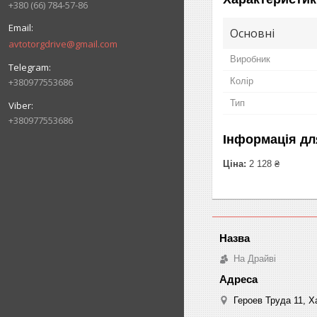
+380 (66) 784-57-86
Основні
avtotorgdrive@gmail.com
Виробник
+380977553686
Колір
Тип
+380977553686
Інформація дл
Ціна:
2 128 ₴
На Драйві
Героев Труда 11, Ха