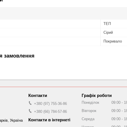
ТЕП
Сірий
Покривало
я замовлення
Графік роботи
Понеділок
09:00
1
+380 (97) 755-36-86
Вівторок
09:00
1
+380 (66) 784-57-86
Середа
09:00
1
рків, Україна