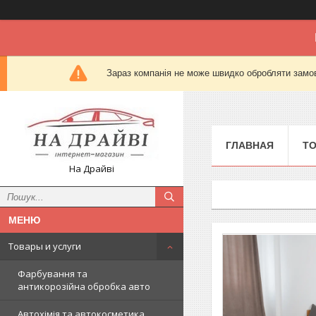
Зараз компанія не може швидко обробляти замов
ГЛАВНАЯ
Т
На Драйві
Товары и услуги
Фарбування та
антикорозійна обробка авто
Автохімія та автокосметика