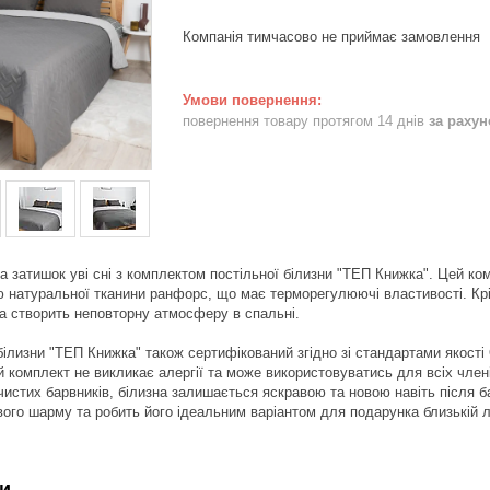
Компанія тимчасово не приймає замовлення
повернення товару протягом 14 днів
за раху
 затишок уві сні з комплектом постільної білизни "ТЕП Книжка". Цей комп
 натуральної тканини ранфорс, що має терморегулюючі властивості. Крім
 та створить неповторну атмосферу в спальні.
білизни "ТЕП Книжка" також сертифікований згідно зі стандартами якості 
й комплект не викликає алергії та може використовуватись для всіх член
 чистих барвників, білизна залишається яскравою та новою навіть після
ого шарму та робить його ідеальним варіантом для подарунка близькій 
и