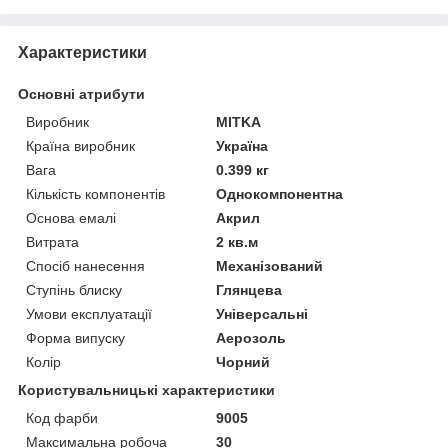
Характеристики
Основні атрибути
Виробник
MITKA
Країна виробник
Україна
Вага
0.399 кг
Кількість компонентів
Однокомпонентна
Основа емалі
Акрил
Витрата
2 кв.м
Спосіб нанесення
Механізований
Ступінь блиску
Глянцева
Умови експлуатації
Універсальні
Форма випуску
Аерозоль
Колір
Чорний
Користувальницькі характеристики
Код фарби
9005
Максимальна робоча
30