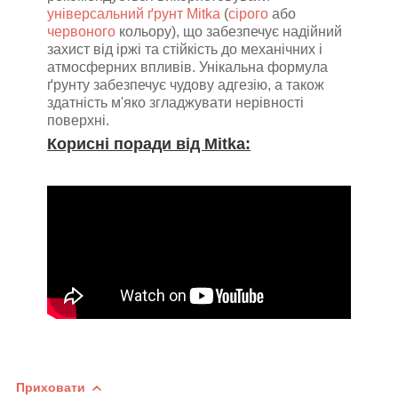
універсальний ґрунт Mitka
(
сірого
або
червоного
кольору), що забезпечує надійний
захист від іржі та стійкість до механічних і
атмосферних впливів. Унікальна формула
ґрунту забезпечує чудову адгезію, а також
здатність м'яко згладжувати нерівності
поверхні.
Корисні поради від Mitka:
Приховати