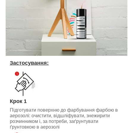
Застосування:
Крок 1
Підготувати поверхню до фарбування фарбою в
аерозолі: очистити, відшліфувати, знежирити
розчинником і, за потреби, заґрунтувати
ґрунтовкою в аерозолі