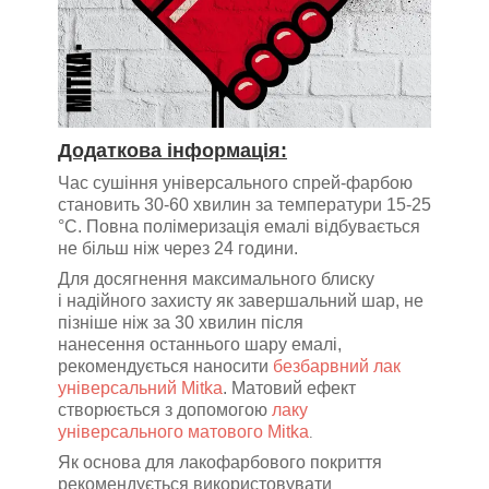
Додаткова інформація:
Час сушіння універсального спрей-фарбою
становить 30-60 хвилин за температури 15-25
°C. Повна полімеризація емалі відбувається
не більш ніж через 24 години.
Для досягнення максимального блиску
і надійного захисту як завершальний шар, не
пізніше ніж за 30 хвилин після
нанесення останнього шару емалі,
рекомендується наносити
безбарвний лак
універсальний Mitka
. Матовий ефект
створюється з допомогою
лаку
універсального матового Mitka
.
Як основа для лакофарбового покриття
рекомендується використовувати