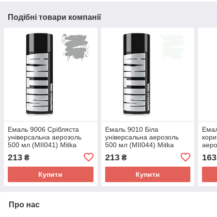
Подібні товари компанії
Емаль 9006 Срібляста
Емаль 9010 Біла
Емал
універсальна аерозоль
універсальна аерозоль
кори
500 мл (MII041) Mitka
500 мл (MII044) Mitka
аеро
Mitk
213
213
163
₴
₴
Купити
Купити
Про нас