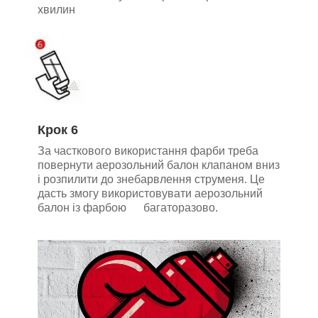
хвилин
Крок 6
За часткового використання фарби треба
повернути аерозольний балон клапаном вниз
і розпилити до знебарвлення струменя. Це
дасть змогу використовувати аерозольний
балон із фарбою багаторазово.