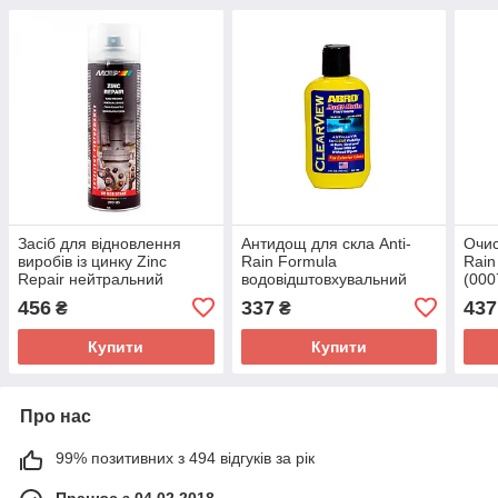
Засіб для відновлення
Антидощ для скла Anti-
Очис
виробів із цинку Zinc
Rain Formula
Rain
Repair нейтральний
водовідштовхувальний
(000
аерозоль 500 мл
засіб 100мл Abro AR-180
456
337
437
₴
₴
(090105BS) Motip
Купити
Купити
Про нас
99% позитивних з 494 відгуків за рік
Працює з 04.02.2018