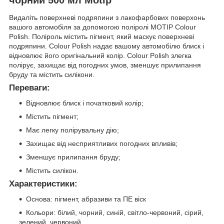
Видаліть поверхневі подряпини з лакофарбових поверхонь
вашого автомобіля за допомогою поліролі MOTIP Colour
Polish. Поліроль містить пігмент, який маскує поверхневі
подряпини. Colour Polish надає вашому автомобілю блиск і
відновлює його оригінальний колір. Colour Polish злегка
полірує, захищає від погодних умов, зменшує прилипання
бруду та містить силікони.
Переваги:
Відновлює блиск і початковий колір;
Містить пігмент;
Має легку полірувальну дію;
Захищає від несприятливих погодних впливів;
Зменшує прилипання бруду;
Містить силікон.
Характеристики:
Основа: пігмент, абразиви та ПЕ віск
Кольори: білий, чорний, синій, світло-червоний, сірий,
зелений, червоний