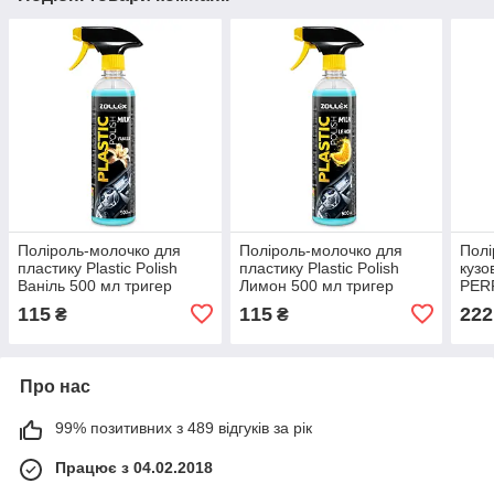
Поліроль-молочко для
Поліроль-молочко для
Полі
пластику Plastic Polish
пластику Plastic Polish
кузо
Ваніль 500 мл тригер
Лимон 500 мл тригер
PER
18091 Zollex
18092 Zollex
500м
115
115
222
₴
₴
Про нас
99% позитивних з 489 відгуків за рік
Працює з 04.02.2018