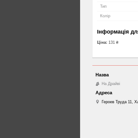
Тип
Колір
Інформація дл
Ціна:
131 ₴
На Драйві
Героев Труда 11, Ха