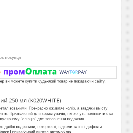
нок покупця
пер ви можете купити будь-який товар не покидаючи сайту.
лий 250 мл (K020WHITE)
металізованими. Прекрасно оживляє колір, а завдяки вмісту
криття. Призначений для користувачів, які хочуть поліпшити стан
опулярному "олівцю" для заповнення подряпин.
 дрібні подряпини, потертості, відколи та інші дефекти
блиск і привабливий вигляд автомобілю.