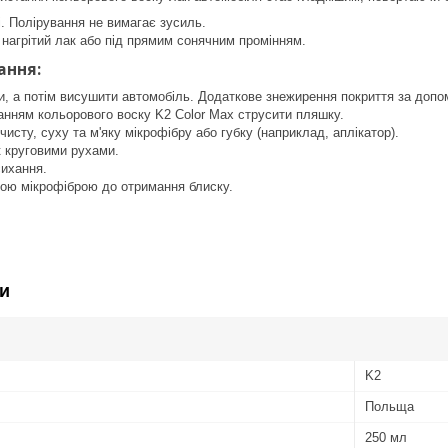
і. Полірування не вимагає зусиль.
 нагрітий лак або під прямим сонячним промінням.
ання:
, а потім висушити автомобіль. Додаткове знежирення покриття за допом
анням кольорового воску K2 Color Max струсити пляшку.
чисту, суху та м'яку мікрофібру або губку (наприклад, аплікатор).
к круговими рухами.
сихання.
тою мікрофіброю до отримання блиску.
и
K2
Польща
250 мл