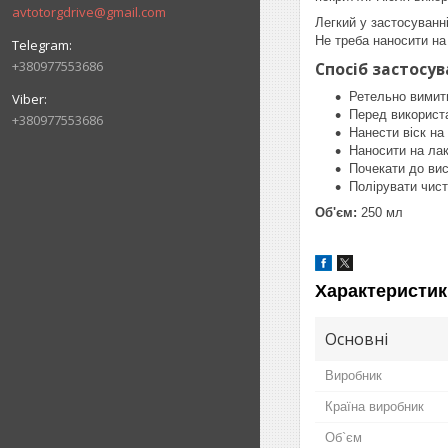
avtotorgdrive@gmail.com
Легкий у застосуванн
Не треба наносити на
+380977553686
Спосіб застосув
Ретельно вимити
Перед використ
+380977553686
Нанести віск на 
Наносити на ла
Почекати до ви
Полірувати чис
Об'єм:
250 мл
Характеристик
Основні
Виробник
Країна виробник
Об`єм