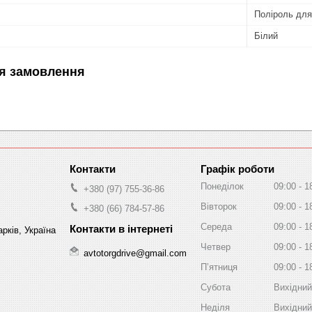
Поліроль для
Білий
я замовлення
Графік роботи
Понеділок
09:00
1
+380 (97) 755-36-86
Вівторок
09:00
1
+380 (66) 784-57-86
Середа
09:00
1
рків, Україна
Четвер
09:00
1
avtotorgdrive@gmail.com
Пʼятниця
09:00
1
Субота
Вихідний
Неділя
Вихідний