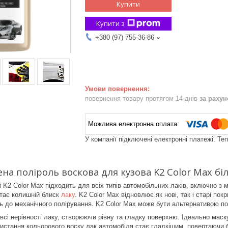
Купити
Купити з
+380 (97) 755-36-86
повернення товару протягом 14 днів
за раху
У компанії підключені електронні платежі. Те
на поліроль воскова для кузова K2 Color Max бі
й K2 Color Max підходить для всіх типів автомобільних лаків, включно з 
ртає колишній блиск
лаку
. K2 Color Max відновлює як нові, так і старі по
ь до механічного полірування. K2 Color Max може бути альтернативою п
сі нерівності лаку, створюючи рівну та гладку поверхню. Ідеально маскує
ристання кольорового воску лак автомобіля стає гладкішим, повертаючи 