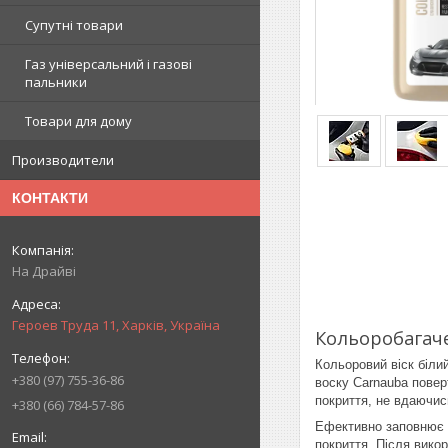
Супутні товари
Газ універсальний і газові
пальники
Товари для дому
Производители
КОНТАКТИ
На Драйві
Героев Труда 11, Харків, Україна
Кольоробагаче
Кольоровий віск біли
+380 (97) 755-36-86
воску Carnauba пове
покриття, не вдаючис
+380 (66) 784-57-86
Ефективно заповнює в
покриття. Після вико