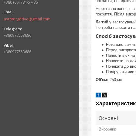
покриття, не вдаючис
+380 (66) 784-57-86
Ефективно заповнює в
покриття. Після вико
avtotorgdrive@gmail.com
Легкий у застосуванн
Не треба наносити на
+380977553686
Спосіб застосув
Ретельно вимити
Перед використ
+380977553686
Нанести віск на 
Наносити на ла
Почекати до ви
Полірувати чис
Об'єм:
250 мл
Характеристик
Основні
Виробник