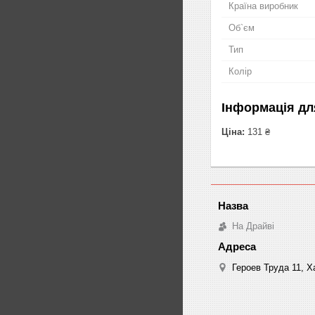
Країна виробник
Об`єм
Тип
Колір
Інформація дл
Ціна:
131 ₴
На Драйві
Героев Труда 11, Ха