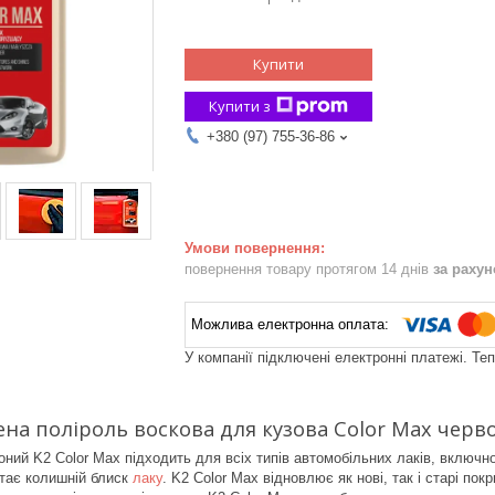
Купити
Купити з
+380 (97) 755-36-86
повернення товару протягом 14 днів
за раху
У компанії підключені електронні платежі. Те
на поліроль воскова для кузова Color Max черво
оний K2 Color Max підходить для всіх типів автомобільних лаків, включн
ртає колишній блиск
лаку
. K2 Color Max відновлює як нові, так і старі по