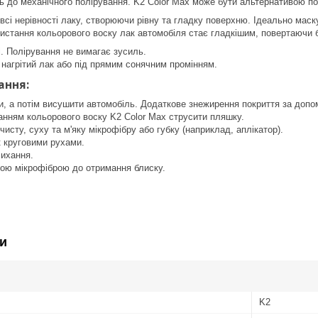
ь до механічного полірування. K2 Color Max може бути альтернативою п
сі нерівності лаку, створюючи рівну та гладку поверхню. Ідеально маскує
ристання кольорового воску лак автомобіля стає гладкішим, повертаючи 
і. Полірування не вимагає зусиль.
 нагрітий лак або під прямим сонячним промінням.
ання:
, а потім висушити автомобіль. Додаткове знежирення покриття за допом
анням кольорового воску K2 Color Max струсити пляшку.
чисту, суху та м'яку мікрофібру або губку (наприклад, аплікатор).
к круговими рухами.
сихання.
тою мікрофіброю до отримання блиску.
и
K2