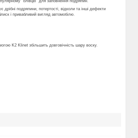
опулярному "олівцю" для заповнення подряпин.
 дрібні подряпини, потертості, відколи та інші дефекти
блиск і привабливий вигляд автомобілю.
огою K2 Klinet збільшить довговічність шару воску.