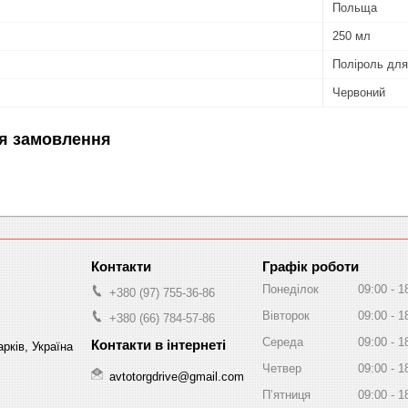
Польща
250 мл
Поліроль для
Червоний
я замовлення
Графік роботи
Понеділок
09:00
1
+380 (97) 755-36-86
Вівторок
09:00
1
+380 (66) 784-57-86
Середа
09:00
1
рків, Україна
Четвер
09:00
1
avtotorgdrive@gmail.com
Пʼятниця
09:00
1