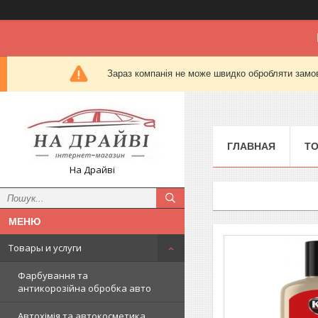
Зараз компанія не може швидко обробляти замов
ГЛАВНАЯ
Т
На Драйві
Товары и услуги
Фарбування та
антикорозійна обробка авто
Автохімія та автокосметика