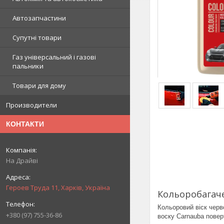
Автозапчастини
Супутні товари
Газ універсальний і газові
пальники
Товари для дому
Производители
КОНТАКТИ
На Драйві
Героев Труда 11, Харків, Україна
Кольоробагаче
Кольоровий віск черв
+380 (97) 755-36-86
воску Carnauba пове