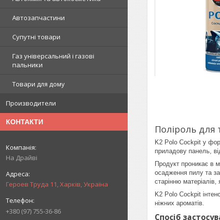
Автозапчастини
Супутні товари
Газ універсальний і газові
пальники
Товари для дому
Производители
КОНТАКТИ
Поліроль для 
K2 Polo Cockpit у фо
приладову панель, ві
На Драйві
Продукт проникає в м
осадження пилу та з
старінню матеріалів, я
Героев Труда 11, Харків, Україна
K2 Polo Cockpit інте
ніжних ароматів.
+380 (97) 755-36-86
Спосіб застосув