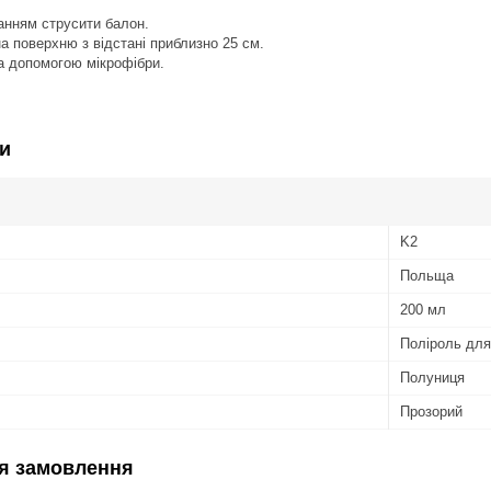
анням струсити балон.
а поверхню з відстані приблизно 25 см.
а допомогою мікрофібри.
и
K2
Польща
200 мл
Поліроль для
Полуниця
Прозорий
я замовлення