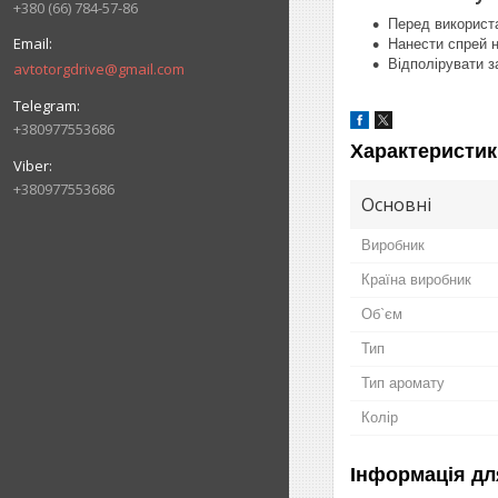
+380 (66) 784-57-86
Перед використ
Нанести спрей н
Відполірувати з
avtotorgdrive@gmail.com
+380977553686
Характеристик
+380977553686
Основні
Виробник
Країна виробник
Об`єм
Тип
Тип аромату
Колір
Інформація дл