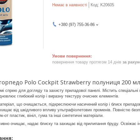
Немає в наявності
Код:
K20605
+380 (97) 755-36-86
повернення товару протягом 14 днів
за раху
торпедо Polo Cockpit Strawberry полуниця 200 мл
рмі спрею для догляду та захисту приладової панелі. Містить спеціальн
дновлює глибокий колір і виразну текстуру очисних елементів.
атеріал, що очищається, підкреслюючи насичений колір і блиск прилад
ахищає від шкідливого впливу ультрафіолетових променів. Повністю без
к-от пластик, вініл, гума та інші синтетичні матеріали.
нсивно очищає, надає блиску та захищає від прилипання бруду. Освіжає і
ання: