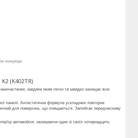
нок покупця
 K2 (K402TR)
і наночастинки, завдяки яким легко та швидко захищає всю
ової панелі. Антистатична формула ускладнює повторне
печний для поверхонь, що очищаються. Запобігає передчасному
нтер'єр автомобіля, залишаючи один зі своїх чотирнадцять