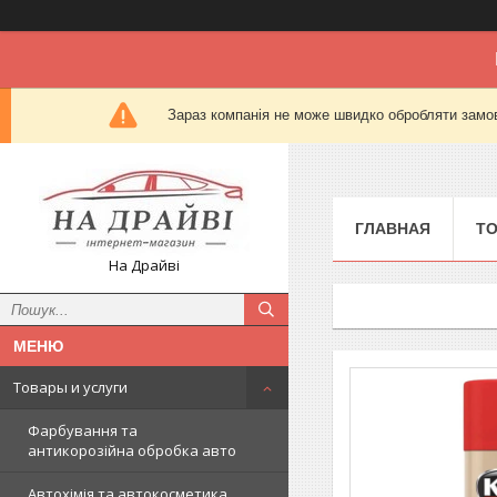
Зараз компанія не може швидко обробляти замов
ГЛАВНАЯ
Т
На Драйві
Товары и услуги
Фарбування та
антикорозійна обробка авто
Автохімія та автокосметика