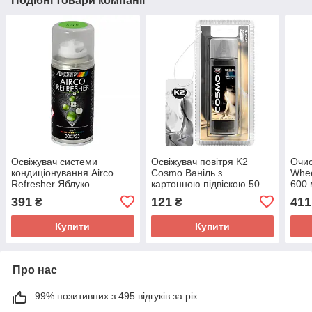
Подібні товари компанії
Освіжувач системи
Освіжувач повітря K2
Очис
кондиціонування Airco
Cosmo Ваніль з
Whee
Refresher Яблуко
картонною підвіскою 50
600 
аерозоль 150 мл
мл (V207)
391
121
411
₴
₴
(000723BS) Motip
Купити
Купити
Про нас
99% позитивних з 495 відгуків за рік