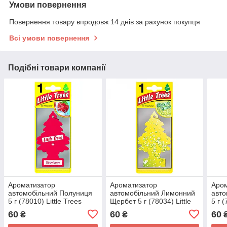
Умови повернення
Повернення товару впродовж 14 днів за рахунок покупця
Всі умови повернення
Подібні товари компанії
Ароматизатор
Ароматизатор
Аро
автомобільний Полуниця
автомобільний Лимонний
авто
5 г (78010) Little Trees
Щербет 5 г (78034) Little
5 г (
Trees
60
60
60
₴
₴