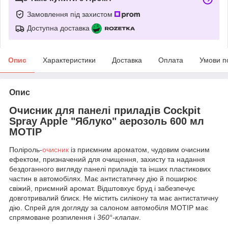
Замовлення під захистом
Доступна доставка
Опис
Характеристики
Доставка
Оплата
Умови п
Опис
Очисник для панелі приладів Cockpit
Spray Apple "Яблуко" аерозоль 600 мл
MOTIP
Поліроль-
очисник
із приємним ароматом, чудовим очисним
ефектом, призначений для очищення, захисту та надання
бездоганного вигляду панелі приладів та інших пластикових
частин в автомобілях. Має антистатичну дію й поширює
свіжий, приємний аромат. Відштовхує бруд і забезпечує
довготривалий блиск. Не містить силікону та має антистатичну
дію. Спрей для догляду за салоном автомобіля MOTIP має
спрямоване розпилення і
360°-клапан
.