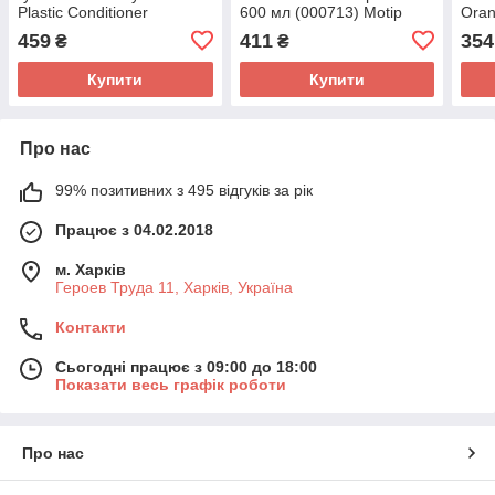
Plastic Conditioner
600 мл (000713) Motip
Oran
аерозоль 600 мл (000709)
аеро
459
411
354
₴
₴
Motip
Moti
Купити
Купити
Про нас
99% позитивних з 495 відгуків за рік
Працює з 04.02.2018
м. Харків
Героев Труда 11, Харків, Україна
Контакти
Сьогодні працює з 09:00 до 18:00
Показати весь графік роботи
Про нас