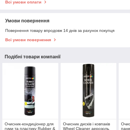
Всі умови оплати
Умови повернення
Повернення товару впродовж 14 днів за рахунок покупця
Всі умови повернення
Подібні товари компанії
Очисник-кондиціонер для
Очисник дисків і ковпаків
Очис
гуми та пластику Rubber &
Wheel Cleaner аерозоль
пане