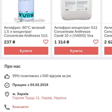
Антифриз -80°C зелений
Антифриз концентрат G11
Анти
1,5 л концентрат
Concentrate Antifreeze
Conc
Concentrate Antifreeze G11
Синій 10 л (Vi4003) Vira
Сині
Vira
237
1 314
2 6
₴
₴
Купити
Купити
Про нас
99% позитивних з 500 відгуків за рік
Працює з 04.02.2018
м. Харків
Героев Труда 11, Харків, Україна
Контакти