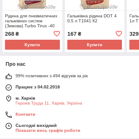
Рідина для пневматичних
Гальмівна рідина DOT 4
Галь
гальмівних систем
0,5 л T1041 К2
1л T
(Зимова) Turbo Tirus -40
1л T360 К2
268
167
329
₴
₴
Купити
Купити
Про нас
99% позитивних з 494 відгуків за рік
Працює з 04.02.2018
м. Харків
Героев Труда 11, Харків, Україна
Контакти
Сьогодні вихідний
Показати весь графік роботи