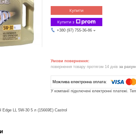
Купити
Купити з
+380 (97) 755-36-86
повернення товару протягом 14 днів
за раху
У компанії підключені електронні платежі. Те
 Edge LL 5W-30 5 л (15669E) Castrol
и