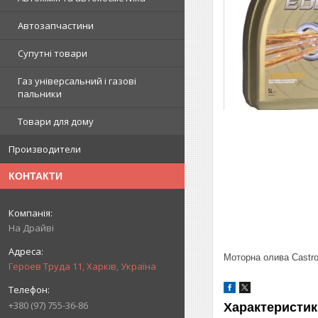
Автозапчастини
Супутні товари
Газ універсальний і газові
пальники
Товари для дому
Производители
КОНТАКТИ
На Драйві
Моторна олива Castrol
Героев Труда 11, Харків, Україна
+380 (97) 755-36-86
Характеристик