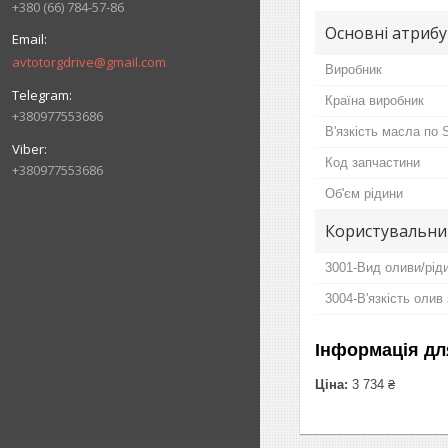
+380 (66) 784-57-86
Основні атриб
avtotorgdrive@gmail.com
Виробник
Країна виробник
+380977553686
В'язкість масла по
Код запчастини
+380977553686
Об'єм рідини
Користувальни
3001-Вид оливи/рід
3004-В'язкість олив
Інформація дл
Ціна:
3 734 ₴