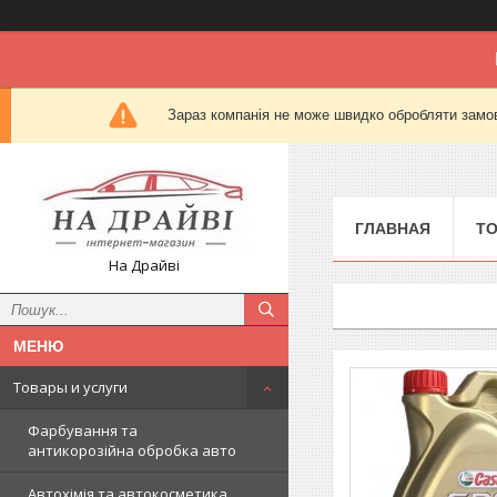
Зараз компанія не може швидко обробляти замов
ГЛАВНАЯ
Т
На Драйві
Товары и услуги
Фарбування та
антикорозійна обробка авто
Автохімія та автокосметика