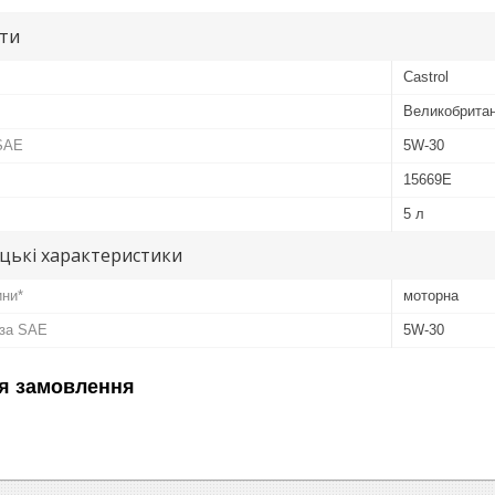
ути
Castrol
Великобритан
 SAE
5W-30
15669E
5 л
цькі характеристики
ини*
моторна
 за SAE
5W-30
я замовлення