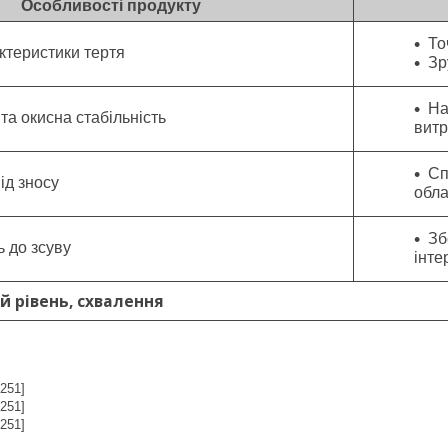
Особливості продукту
То
ктеристики тертя
Зр
На
та окисна стабільність
витр
Сп
ід зносу
обл
Зб
ь до зсуву
інте
й рівень, схвалення
251]
251]
251]