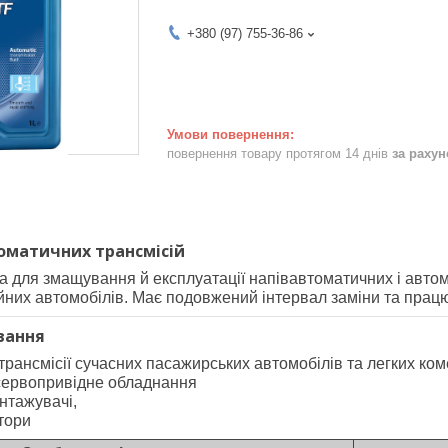
+380 (97) 755-36-86
повернення товару протягом 14 днів
за раху
оматичних трансмісій
на для змащування й експлуатації напівавтоматичних і автом
йних автомобілів. Має подовжений інтервал заміни та прац
вання
трансмісії сучасних пасажирських автомобілів та легких ко
сервопривідне обладнання
нтажувачі,
тори