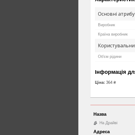
Основні атриб
Виробник
Країна виробник
Користувальни
Об'єм рідини
Інформація дл
Ціна:
364 ₴
На Драйві