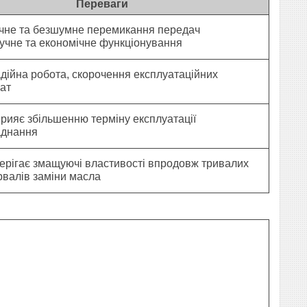
Переваги
чне та безшумне перемикання передач
учне та економічне функціонування
дійна робота, скорочення експлуатаційних
ат
рияє збільшенню терміну експлуатації
аднання
ерігає змащуючі властивості впродовж тривалих
рвалів заміни масла