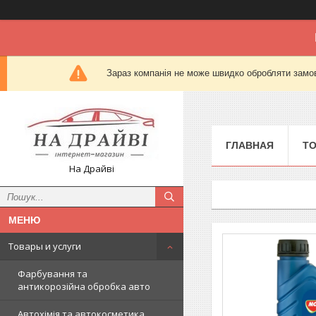
Зараз компанія не може швидко обробляти замов
ГЛАВНАЯ
Т
На Драйві
Товары и услуги
Фарбування та
антикорозійна обробка авто
Автохімія та автокосметика