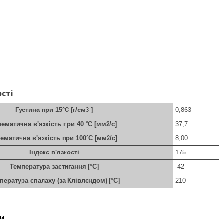
ості
Густина при 15°C [г/cм3 ]
0,863
нематична в'язкість при 40 °С [мм2/с]
37,7
нематична в'язкість при 100°C [мм2/с]
8,00
Індекс в'язкості
175
Температура застигання [°C]
-42
пература спалаху (за Клівлендом) [°C]
210
и