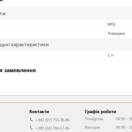
ути
MOL
Угорщина
цькі характеристики
1 л
я замовлення
Графік роботи
Понеділок
09:00
1
+380 (97) 755-36-86
Вівторок
09:00
1
+380 (66) 784-57-86