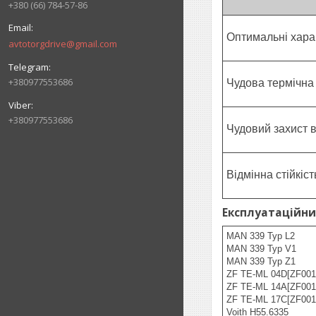
+380 (66) 784-57-86
Оптимальні хара
avtotorgdrive@gmail.com
+380977553686
Чудова термічна 
+380977553686
Чудовий захист в
Відмінна стійкіст
Експлуатаційни
MAN 339 Typ L2
MAN 339 Typ V1
MAN 339 Typ Z1
ZF TE-ML 04D[ZF001
ZF TE-ML 14A[ZF001
ZF TE-ML 17C[ZF001
Voith H55.6335