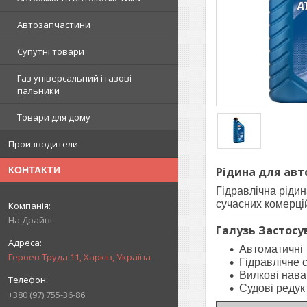
Автозапчастини
Супутні товари
Газ універсальний і газові
пальники
Товари для дому
Производители
Рідина для авт
КОНТАКТИ
Гідравлічна ріди
сучасних комерці
На Драйві
Галузь Застосу
Автоматичні 
Героев Труда 11, Харків, Україна
Гідравлічне 
Вилкові нава
Судові редук
+380 (97) 755-36-86