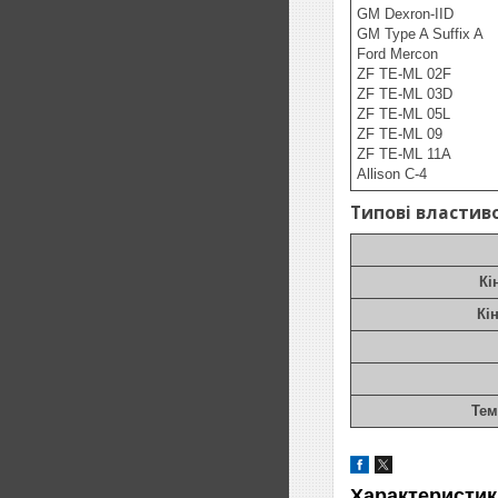
GM Dexron-IID
GM Type A Suffix A
Ford Mercon
ZF TE-ML 02F
ZF TE-ML 03D
ZF TE-ML 05L
ZF TE-ML 09
ZF TE-ML 11A
Allison C-4
Типові властив
Кі
Кі
Тем
Характеристик