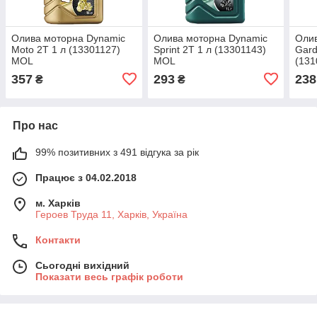
Олива моторна Dynamic
Олива моторна Dynamic
Олив
Moto 2T 1 л (13301127)
Sprint 2T 1 л (13301143)
Gard
MOL
MOL
(13
357
293
238
₴
₴
Про нас
99% позитивних з 491 відгука за рік
Працює з 04.02.2018
м. Харків
Героев Труда 11, Харків, Україна
Контакти
Сьогодні вихідний
Показати весь графік роботи