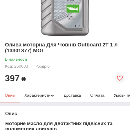
Олива моторна Для Човнів Outboard 2T 1 л
(13301377) MOL
В наявності
Код: 260033
Роздріб
397
₴
Опис
Характеристики
Доставка
Оплата
Умови п
Опис
моторне масло для двотактних підвісних та
водометних двигунів