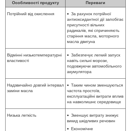
Особливості продукту
Переваги
Потрійний від окислення
За рахунок потрійної
антиоксидантної дії запобігає
присутності вільних
радикалів, які спричиняють
старіння масла, моторного
масла двигуна
Відмінні низькотемпературні
Забезпечує легкий запуск
властивості
навіть сильні морози,
подовжуючи автомобільного
акумулятора
Надзвичайно довгий інтервал
Таким чином зменшуються
заміни масла
частота простоїв,
експлуатаційні витрати вплив
на навколишнє середовище
Низька леткість
Зменшує витрату знижує
викид шкідливих речовин
Економічне