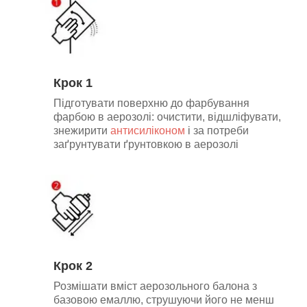
Крок 1
Підготувати поверхню до фарбування
фарбою в аерозолі: очистити, відшліфувати,
знежирити
антисиліконом
і за потреби
заґрунтувати ґрунтовкою в аерозолі
Крок 2
Розмішати вміст аерозольного балона з
базовою емаллю, струшуючи його не менш