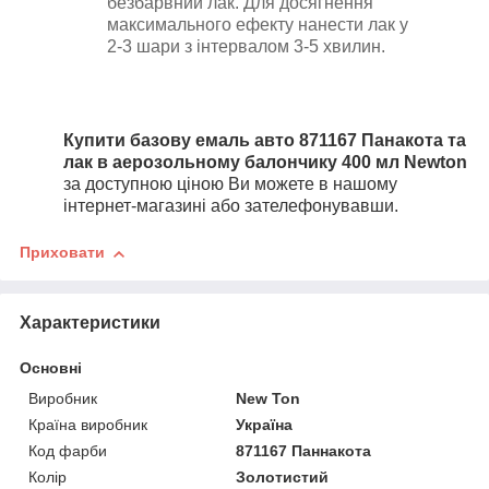
безбарвний лак
.
Для досягнення
максимального ефекту нанести лак у
2-3 шари з інтервалом 3-5 хвилин.
Купити базову емаль авто 871167 Панакота та
лак в аерозольному балончику 400 мл Newton
за доступною ціною Ви можете в нашому
інтернет-магазині або зателефонувавши.
Приховати
Характеристики
Основні
Виробник
New Ton
Країна виробник
Україна
Код фарби
871167 Паннакота
Колір
Золотистий