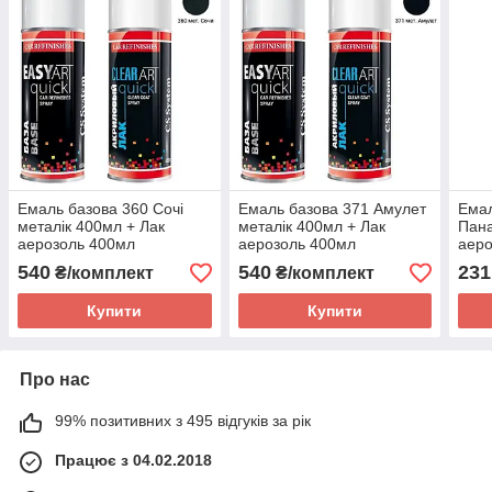
Емаль базова 360 Сочі
Емаль базова 371 Амулет
Емал
металік 400мл + Лак
металік 400мл + Лак
Пана
аерозоль 400мл
аерозоль 400мл
аеро
C.S.System (комплект)
C.S.System (комплект)
540
540
231
₴/комплект
₴/комплект
Купити
Купити
Про нас
99% позитивних з 495 відгуків за рік
Працює з 04.02.2018