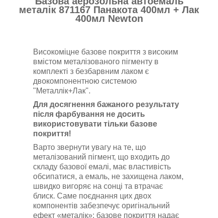
Базова аерозольна автоемаль
металік 871167 Панакота
400мл + Лак
400мл Newton
Високоміцне базове покриття з високим
вмістом металізованого пігменту в
комплекті з безбарвним лаком є
двокомпонентною системою
"Металлік+Лак".
Для досягнення бажаного результату
після фарбування не досить
використовувати тільки базове
покриття!
Варто звернути увагу на те, що
металізований пігмент, що входить до
складу базової емалі, має властивість
обсипатися, а емаль, не захищена лаком,
швидко вигоряє на сонці та втрачає
блиск.
Саме поєднання цих двох
компонентів забезпечує оригінальний
ефект
«металік»
: базове покриття надає