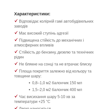
Характеристики:
Відповідає колірній гамі автобудівельних
заводів
Має високий ступінь адгезії
Підвищена стійкість до механічних і
атмосферних впливів
Стійкість до бензину, дизелю та технічних
рідин
Не блякне на сонці та не втрачає блиску
Площа покриття залежно від кольору та
товщини шару:
0,8–1,0 м
2
балончик 150 мл
1,5–2,0 м
2
балончик 400 мл
Час висихання шару 5-10 хв за
температури +25 °C
Легко наноситься