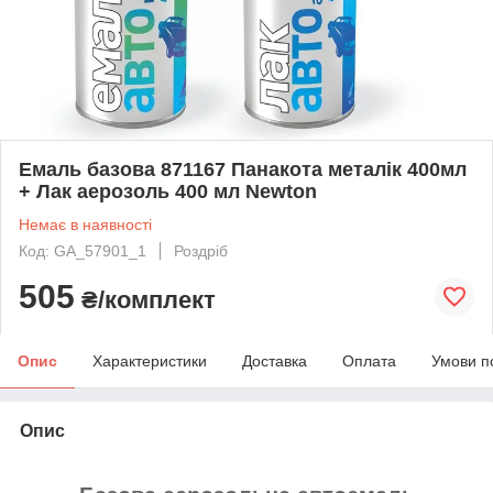
Емаль базова 871167 Панакота металік 400мл
+ Лак аерозоль 400 мл Newton
Немає в наявності
Код: GA_57901_1
Роздріб
505
₴/комплект
Опис
Характеристики
Доставка
Оплата
Умови п
Опис