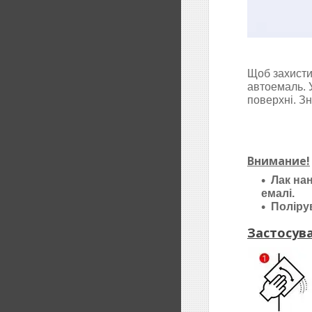
Щоб захисти
автоемаль
.
поверхні. З
Внимание!
Лак на
емалі.
Поліру
Застосува