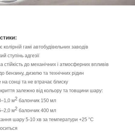
стики:
є колірній гамі автобудівельних заводів
й ступінь адгезії
 стійкість до механічних і атмосферних впливів
до бензину, дизелю та технічних рідин
 на сонці та не втрачає блиску
риття залежно від кольору та товщини шару:
2
8–1,0 м
балончик 150 мл
2
5–2,0 м
балончик 400 мл
ання шару 5-10 хв за температури +25 °C
оситься