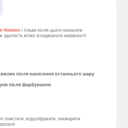
т Newton
і тільки після цього наносити
ж здатність м'яко згладжувати нерівності
 хвилин після нанесення останнього шару
нів після фарбування.
: очистити, відшліфувати, знежирити
ерозолі