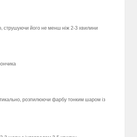
, струшуючи його не менш ніж 2-3 хвилини
лончика
тикально, р
озпилюючи фарбу тонким шаром із