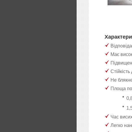
Характери
Відповіда
Має високи
Підвищена
Стійкість 
Не блякне
Площа пок
0,
1,
Час висих
Легко нан