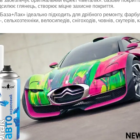
в забезпечує оригінальний ефект
«металік»
: базове покритт
ідсилює глянець, створює міцне захисне покриття.
База+Лак
»
ідеально підходить для дрібного
ремонту, фарбу
-, сельхозтехніки, велосипедів, снігоходів, човнів, скутерів, 