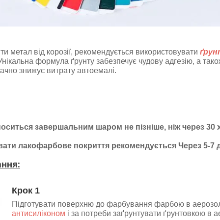
ти метал від корозії, рекомендується використовувати
ґрун
 Унікальна формула ґрунту забезпечує чудову адгезію, а тако
начно знижує витрату автоемалі.
носиться завершальним шаром не пізніше, ніж через 30
вати лакофарбове покриття рекомендується Через 5-7 д
ння:
Крок 1
Підготувати поверхню до фарбування фарбою в аерозолі
антисиліконом
і за потреби заґрунтувати ґрунтовкою в а