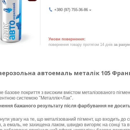
+380 (97) 755-36-86
повернення товару протягом 14 днів
за раху
аерозольна автоемаль металік 105 Фран
е базове покриття з високим вмістом металізованого пігмен
ентною системою "Металлік+Лак".
нення бажаного результату після фарбування не досит
нути увагу на те, що металізований пігмент, що входить до с
, а емаль, не захищена лаком, швидко вигоряє на сонці та 