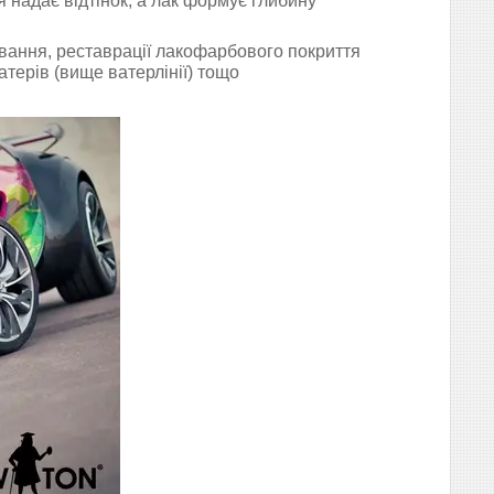
я надає відтінок, а лак
формує глибину
вання, реставрації лакофарбового покриття
катерів (вище ватерлінії) тощо