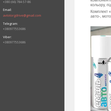
компоненті
+380 (66) 784-57-86
кольору, п
Комплект
«
avtotorgdrive@gmail.com
авто-, мото
+380977553686
+380977553686