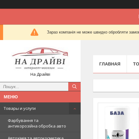
Зараз компанія не може швидко обробляти замов
ГЛАВНАЯ
Т
На Драйві
Товары и услуги
Фарбування та
антикорозійна обробка авто
Автохімія та автокосметика