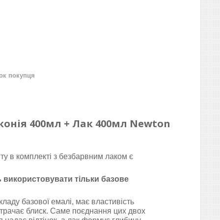
нок покупця
конія
400мл + Лак 400мл Newton
ту в комплекті з безбарвним лаком є
ь використовувати тільки базове
кладу базової емалі, має властивість
втрачає блиск.
Саме поєднання цих двох