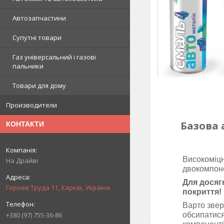
Автозапчастини
Супутні товари
Газ універсальний і газові
пальники
Товари для дому
Производители
Базова 
КОНТАКТИ
Високоміцн
На Драйві
двокомпон
Для досяг
Героев Труда 11, Харків, Україна
покриття!
Варто звер
обсипатися
+380 (97) 755-36-86