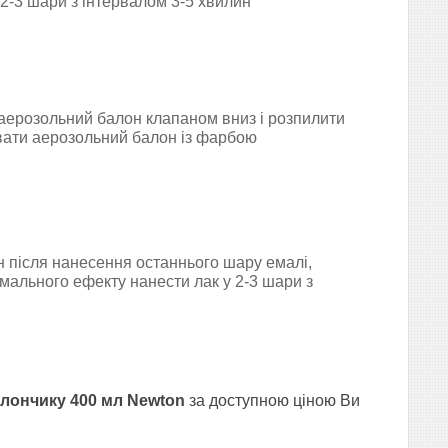
2-3 шари з інтервалом 3-5 хвилин
 аерозольний балон клапаном вниз і розпилити
вати аерозольний балон із фарбою
н після нанесення останнього шару емалі,
мального ефекту нанести лак у 2-3 шари з
алончику 400 мл Newton
за доступною ціною Ви