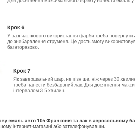
Для досягнення максимального ефекту нанести емаль у 
Крок 6
У разі часткового використання фарби треба повернути
до знебарвлення струменя. Це дасть змогу використову
багаторазово.
Крок 7
Як завершальний шар, не пізніше, ніж через 30 хвили
треба нанести безбарвний лак
.
Для досягнення макси
інтервалом 3-5 хвилин.
ову емаль авто 105 Франконія та лак в аерозольному б
шому інтернет-магазині або зателефонувавши.