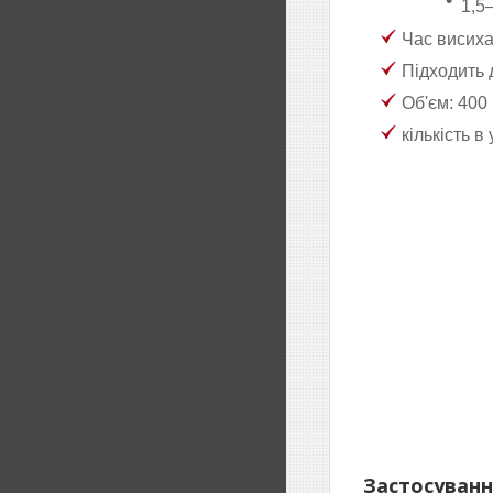
1,5
Час висиха
Підходить д
Об'єм: 400
кількість в
Застосуванн