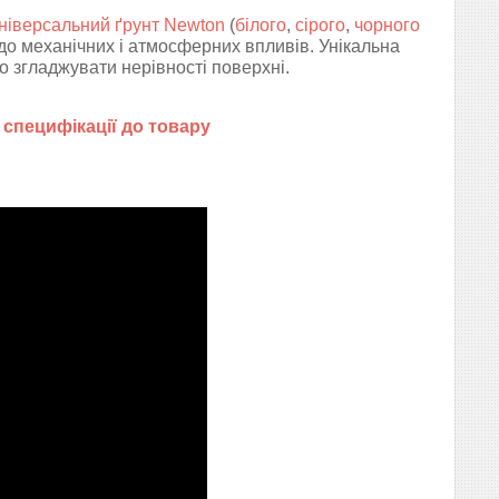
ніверсальний ґрунт Newton
(
білого
,
сірого
,
чорного
ь до механічних і атмосферних впливів. Унікальна
о згладжувати нерівності поверхні.
в
специфікації до товару