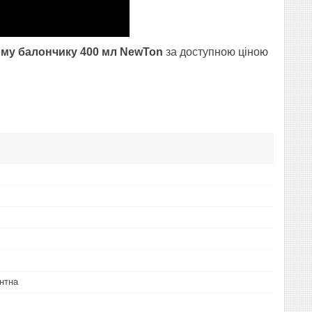
му балончику 400 мл NewTon
за доступною ціною
нтна