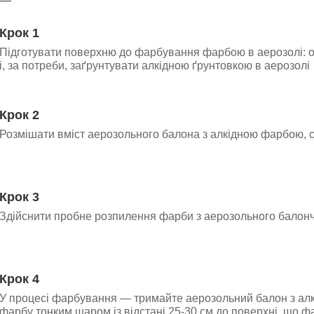
Крок 1
Підготувати поверхню до фарбування фарбою в аерозолі: о
і, за потреби, заґрунтувати алкідною ґрунтовкою в аерозолі
Крок 2
Розмішати вміст аерозольного балона з алкідною фарбою, 
Крок 3
Здійснити пробне розпилення фарби з аерозольного балон
Крок 4
У процесі фарбування — тримайте аерозольний балон з ал
фарбу тонким шаром із відстані 25-30 см до поверхні, що ф