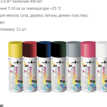
–2,0 м
балончик 400 мл
ння 7-10 хв за температури +25 °C
ля металу, скла, дерева, бетону, деяких пластмас
 мл
 упаковці: 12 шт
я: