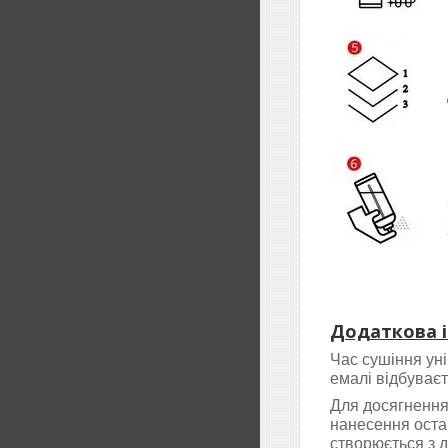
Додаткова 
Час сушіння ун
емалі відбуваєт
Для досягнення 
нанесення оста
створюється з