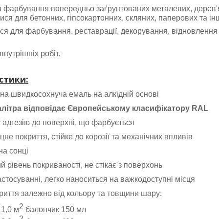
 фарбування попередньо заґрунтованих металевих, дерев'я
ся для бетонних, гіпсокартонних, скляних, паперових та ін
ся для фарбування, реставрації, декорування, відновлення 
внутрішніх робіт.
стики:
на швидкосохнуча емаль на алкідній основі
алітра відповідає Європейському класифікатору RAL
 адгезію до поверхні, що фарбується
не покриття, стійке до корозії та механічних впливів
на сонці
 рівень покриваності, не стікає з поверхонь
стосуванні, легко наноситься на важкодоступні місця
иття залежно від кольору та товщини шару:
2
–1,0 м
балончик 150 мл
2