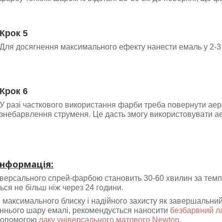
Крок 5
Для досягнення максимального ефекту нанести емаль у 2-3
Крок 6
У разі часткового використання фарби треба повернути аер
знебарвлення струменя. Це дасть змогу використовувати а
інформація:
іверсального спрей-фарбою становить 30-60 хвилин за темпе
ься не більш ніж через 24 години.
максимального блиску і надійного захисту як завершальний 
ннього шару емалі, рекомендується наносити
безбарвний л
 допомогою
лаку універсального матового
Newton
.