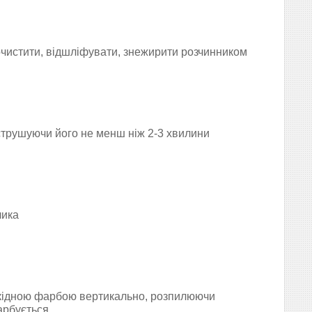
чистити, відшліфувати, знежирити розчинником
струшуючи його не менш ніж 2-3 хвилини
чика
кідною фарбою вертикально,
р
озпилюючи
арбується