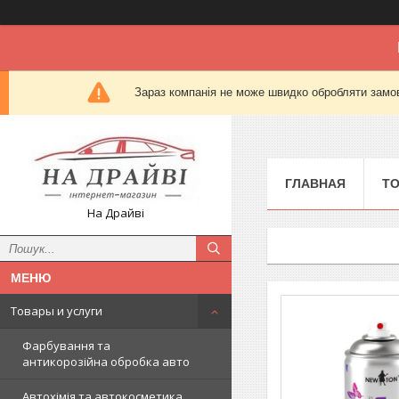
Зараз компанія не може швидко обробляти замов
ГЛАВНАЯ
Т
На Драйві
Товары и услуги
Фарбування та
антикорозійна обробка авто
Автохімія та автокосметика