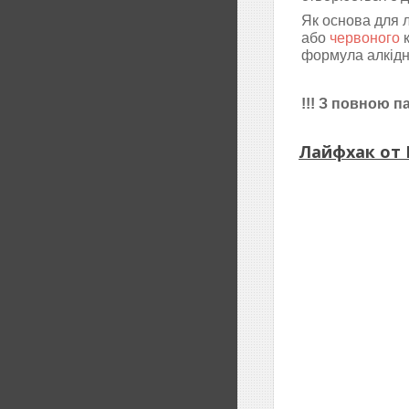
Як основа для 
або
червоного
к
формула алкідно
!!! З повною 
Лайфхак от 