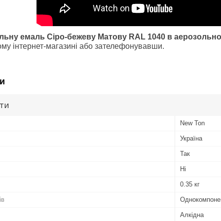
льну ем
аль Сіро-бежеву Матову RAL 1040 в аер
озольно
му інтернет-магазині або зателефонувавши.
и
ути
New Ton
Україна
Так
Ні
0.35 кг
ів
Однокомпоне
Алкідна