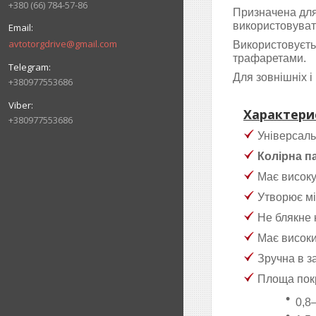
+380 (66) 784-57-86
Призначена для
використовувати
avtotorgdrive@gmail.com
Використовуєть
трафаретами.
Для зовнішніх і 
+380977553686
Характери
+380977553686
Універсаль
Колірна п
Має високу
Утворює міц
Не блякне 
Має високий
Зручна в за
Площа покр
0,8