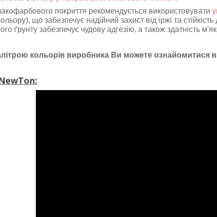
лакофарбового покриття рекомендується використовувати
у
ольору), що забезпечує надійний захист від іржі та стійкіст
го ґрунту забезпечує чудову адгезію, а також здатність м'як
палітрою кольорів виробника Ви можете ознайомитися 
NewTon: