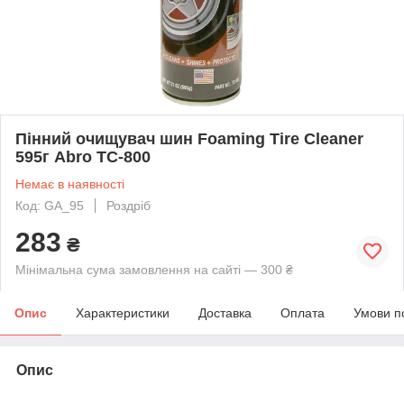
Пінний очищувач шин Foaming Tire Cleaner
595г Abro TC-800
Немає в наявності
Код: GA_95
Роздріб
283
₴
Мінімальна сума замовлення на сайті — 300 ₴
Опис
Характеристики
Доставка
Оплата
Умови п
Опис