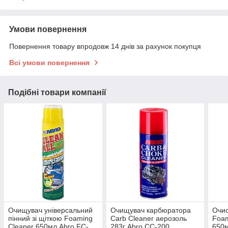
Умови повернення
Повернення товару впродовж 14 днів за рахунок покупця
Всі умови повернення
Подібні товари компанії
Очищувач універсальний
Очищувач карбюратора
Очис
пінний зі щіткою Foaming
Carb Cleaner аерозоль
Foam
Cleaner 650мл Abro FC-
283г Abro CC-200
650м