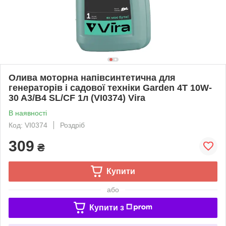
Олива моторна напівсинтетична для
генераторів і садової техніки Garden 4T 10W-
30 A3/B4 SL/CF 1л (VI0374) Vira
В наявності
Код: VI0374
Роздріб
309
₴
Купити
або
Купити з