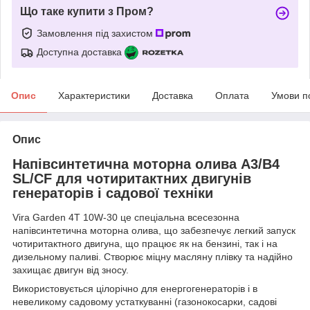
Що таке купити з Пром?
Замовлення під захистом
Доступна доставка
Опис
Характеристики
Доставка
Оплата
Умови п
Опис
Напівсинтетична моторна олива A3/B4
SL/CF для чотиритактних двигунів
генераторів і садової техніки
Vira Garden 4T 10W-30 це спеціальна всесезонна
напівсинтетична моторна олива, що забезпечує легкий запуск
чотиритактного двигуна, що працює як на бензині, так і на
дизельному паливі.
Створює міцну масляну плівку та надійно
захищає двигун від зносу.
Використовується
цілорічно
для енергогенераторів і в
невеликому садовому устаткуванні (газонокосарки, садові