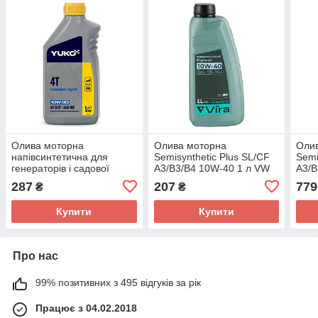
Олива моторна
Олива моторна
Оли
напівсинтетична для
Semisynthetic Plus SL/CF
Semi
генераторів і садової
A3/B3/B4 10W-40 1 л VW
A3/B
техніки MASTER SYNT 4T
501.01/505.00 MB 229.1
501.
287
207
779
₴
₴
10W-30 API SL/CF 1 л
Vira
Vira
YUKO
Купити
Купити
Про нас
99% позитивних з 495 відгуків за рік
Працює з 04.02.2018