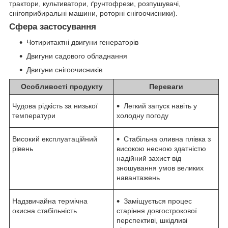
трактори, культиватори, ґрунтофрези, розпушувачі,
снігоприбиральні машини, роторні снігоочисники).
Сфера застосування
Чотиритактні двигуни генераторів
Двигуни садового обладнання
Двигуни снігоочисників
Особливості продукту
Переваги
Чудова рідкість за низької
Легкий запуск навіть у
температури
холодну погоду
Високий експлуатаційний
Стабільна оливна плівка з
рівень
високою несною здатністю
надійний захист від
зношування умов великих
навантажень
Надзвичайна термічна
Заміщується процес
окисна стабільність
старіння довгострокової
перспективі, шкідливі