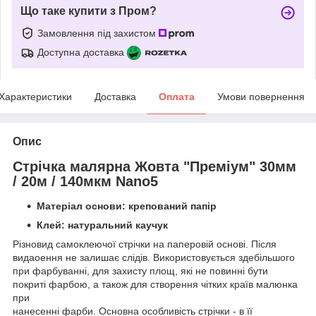
Що таке купити з Пром?
Замовлення під захистом
Доступна доставка
Характеристики
Доставка
Оплата
Умови повернення
Опис
Стрічка малярна Жовта "Преміум" 30мм
/ 20м / 140мкм Nano5
Матер
і
ал основи: крепований папір
Клей: натуральний каучук
Різновид самоклеючої стрічки на паперовій основі. Після
видаоення не залишає слідів. Використовується здебільшого
при фарбуванні, для захисту площ, які не повинні бути
покриті фарбою, а також для створення чітких країв малюнка
при
нанесенні фарби. Основна особливість стрічки - в її