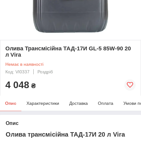
Олива Трансмісійна ТАД-17И GL-5 85W-90 20
л Vira
Немає в наявності
Код: VI0337
Роздріб
4 048
₴
Опис
Характеристики
Доставка
Оплата
Умови п
Опис
Олива трансмісійна ТАД-17И 20 л Vira