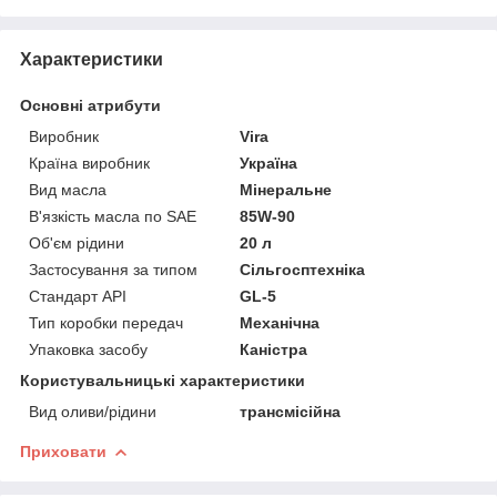
Характеристики
Основні атрибути
Виробник
Vira
Країна виробник
Україна
Вид масла
Мінеральне
В'язкість масла по SAE
85W-90
Об'єм рідини
20 л
Застосування за типом
Сільгосптехніка
Стандарт API
GL-5
Тип коробки передач
Механічна
Упаковка засобу
Каністра
Користувальницькі характеристики
Вид оливи/рідини
трансмісійна
Приховати