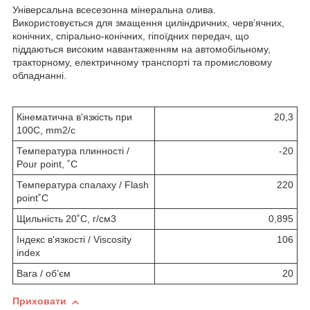
Універсальна всесезонна мінеральна олива.
Використовується для змащення циліндричних, черв’ячних,
конічних, спірально-конічних, гіпоїдних передач, що
піддаються високим навантаженням на автомобільному,
тракторному, електричному транспорті та промисловому
обладнанні.
Кінематична в'язкість при
20,3
100С, mm2/с
Температура плинності /
-20
Pour point, ˚С
Температура спалаху / Flash
220
point˚С
Щильність 20˚С, г/см3
0,895
Індекс в'язкості / Viscosity
106
index
Вага / об’єм
20
Приховати