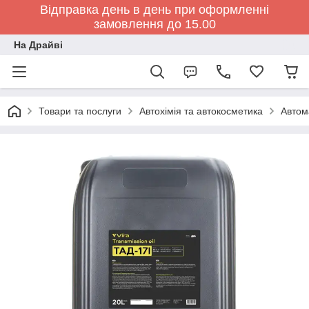
Відправка день в день при оформленні
замовлення до 15.00
На Драйві
Товари та послуги
Автохімія та автокосметика
Автом