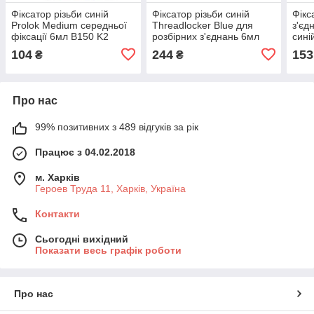
Фіксатор різьби синій
Фіксатор різьби синій
Фікс
Prolok Medium середньої
Threadlocker Blue для
з'єд
фіксації 6мл B150 K2
розбірних з'єднань 6мл
сині
Abro TL-342
104
244
153
₴
₴
Про нас
99% позитивних з 489 відгуків за рік
Працює з 04.02.2018
м. Харків
Героев Труда 11, Харків, Україна
Контакти
Сьогодні вихідний
Показати весь графік роботи
Про нас