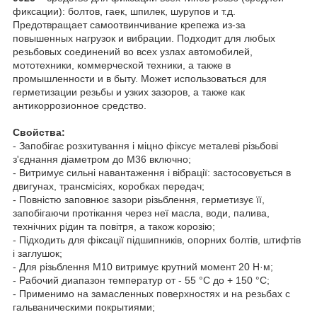
фиксации): болтов, гаек, шпилек, шурупов и т.д.
Предотвращает самоотвинчивание крепежа из-за
повышенных нагрузок и вибрации. Подходит для любых
резьбовых соединений во всех узлах автомобилей,
мототехники, коммерческой техники, а также в
промышленности и в быту. Может использоваться для
герметизации резьбы и узких зазоров, а также как
антикоррозионное средство.
Свойства:
- Запобігає розхитування і міцно фіксує металеві різьбові
з'єднання діаметром до M36 включно;
- Витримує сильні навантаження і вібрації: застосовується в
двигунах, трансмісіях, коробках передач;
- Повністю заповнює зазори різьблення, герметизує її,
запобігаючи протікання через неї масла, води, палива,
технічних рідин та повітря, а також корозію;
- Підходить для фіксації підшипників, опорних болтів, штифтів
і заглушок;
- Для різьблення М10 витримує крутний момент 20 Н·м;
- Рабочий диапазон температур от - 55 °C до + 150 °C;
- Применимо на замасленных поверхностях и на резьбах с
гальваническими покрытиями;