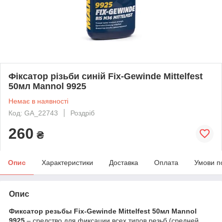
Фіксатор різьби синій Fix-Gewinde Mittelfest
50мл Mannol 9925
Немає в наявності
Код: GA_22743
Роздріб
260
₴
Опис
Характеристики
Доставка
Оплата
Умови п
Опис
Фиксатор резьбы Fix-Gewinde Mittelfest 50мл Mannol
9925
– средство для фиксации всех типов резьб (средней