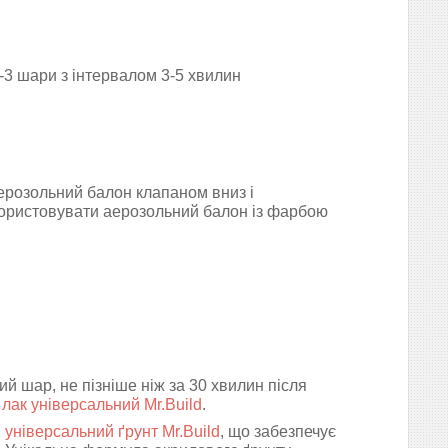
3 шари з інтервалом 3-5 хвилин
ерозольний балон клапаном вниз і
користовувати аерозольний балон із фарбою
й шар, не пізніше ніж за 30 хвилин після
лак універсальний Mr.Build
.
и
універсальний ґрунт
Mr.Build
, що забезпечує