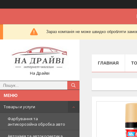
Зараз компанія не може швидко обробляти замов
ГЛАВНАЯ
Т
На Драйві
Товары и услуги
Фарбування та
антикорозійна обробка авто
Автохімія та автокосметика