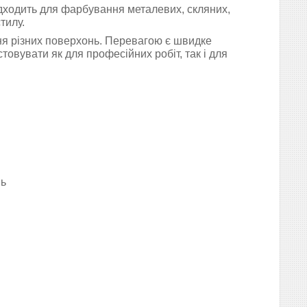
підходить для фарбування
металевих, скляних,
тилу.
я різних поверхонь.
Перевагою є
швидке
овувати як для професійних робіт, так і для
нь