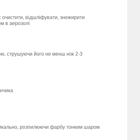
 очистити, відшліфувати, знежирити
ом в аерозолі
ю, струшуючи його не менш ніж 2-3
ончика
тикально, розпилюючи
фарбу тонким шаром