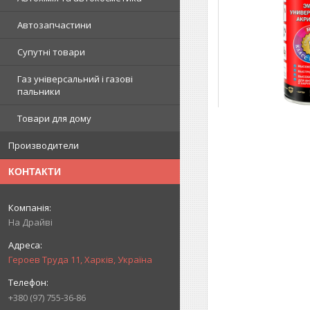
Автозапчастини
Супутні товари
Газ універсальний і газові
пальники
Товари для дому
Производители
КОНТАКТИ
На Драйві
Героев Труда 11, Харків, Україна
+380 (97) 755-36-86