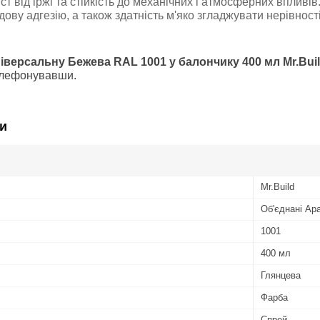
ст від іржі та стійкість до механічних і атмосферних вплив
дову адгезію, а також здатність м'яко згладжувати нерівност
іверсальну Бежева RAL 1001 у балончику 400 мл Mr.Bui
елефонувавши.
и
Mr.Build
Об'єднані Ар
1001
400 мл
Глянцева
Фарба
Спрей