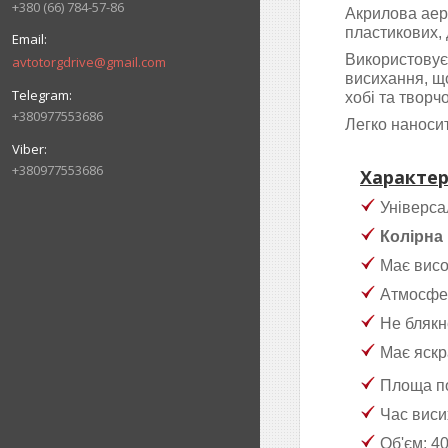
+380 (66) 784-57-86
Акрилова аер
пластикових, 
Використовує
avtotorgdrive@gmail.com
висихання, що
хобі та творчо
+380977553686
Легко наносит
+380977553686
Характер
Універса
Колірна
Має висо
Атмосфер
Не блякне
Має яскр
Площа по
Час виси
Об'єм: 4