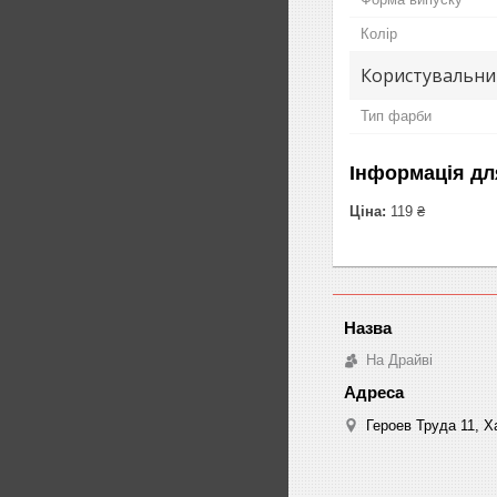
Колір
Користувальни
Тип фарби
Інформація дл
Ціна:
119 ₴
На Драйві
Героев Труда 11, Ха