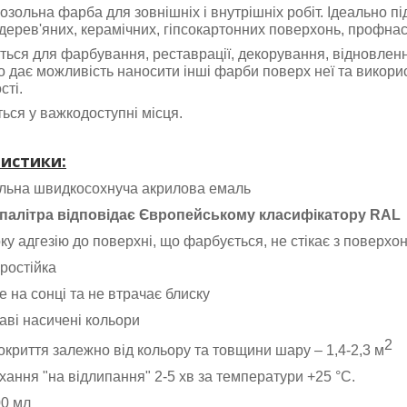
озольна фарба для зовнішніх і внутрішніх робіт. Ідеально 
дерев'яних, керамічних, гіпсокартонних поверхонь, профнас
ться для фарбування, реставрації, декорування, відновленн
 дає можливість наносити інші фарби поверх неї та використ
сті.
ься у важкодоступні місця.
истики:
льна швидкосохнуча акрилова емаль
 палітра відповідає Європейському класифікатору RAL
ку адгезію до поверхні, що фарбується,
не стікає з поверхо
остійка
 на сонці та не втрачає блиску
аві насичені кольори
2
криття залежно від кольору та товщини шару
–
1,4-2,3 м
хання "на відлипання" 2-5 хв за температури +25 °C.
00 мл