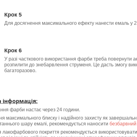
Крок 5
Для досягнення максимального ефекту нанести емаль у 2-
Крок 6
У разі часткового використання фарби треба повернути а
розпилити до знебарвлення струменя. Це дасть змогу ви
багаторазово.
 інформація:
ння фарби настає через 24 години.
я максимального блиску і надійного захисту як завершальни
таннього шару емалі, рекомендується наносити
безбарвний 
я лакофарбового покриття рекомендується використовуват