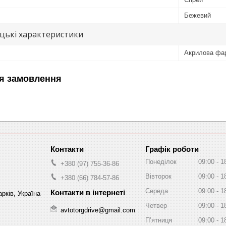
Бежевий
цькі характеристики
Акрилова фа
я замовлення
Графік роботи
Понеділок
09:00
1
+380 (97) 755-36-86
Вівторок
09:00
1
+380 (66) 784-57-86
Середа
09:00
1
рків, Україна
Четвер
09:00
1
avtotorgdrive@gmail.com
Пʼятниця
09:00
1