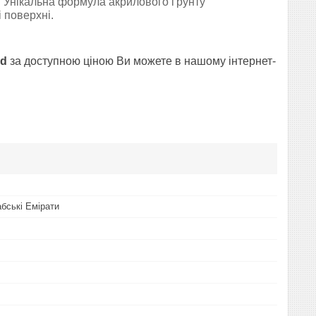
ів. Унікальна формула акрилового ґрунту
і поверхні.
ld
за доступною ціною Ви можете в нашому інтернет-
абські Емірати