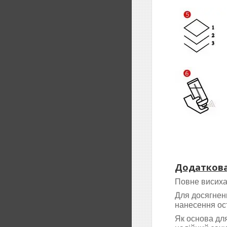
Додаткова
Повне висиха
Для досягненн
нанесення ос
Як основа дл