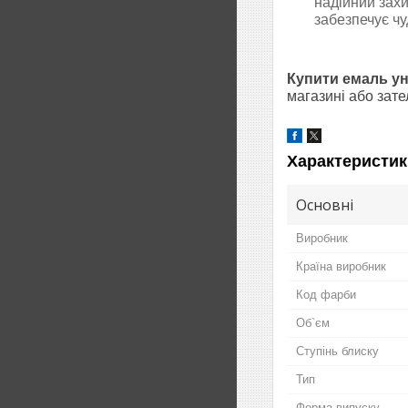
надійний захи
забезпечує чу
Купити емаль ун
магазині або зат
Характеристик
Основні
Виробник
Країна виробник
Код фарби
Об`єм
Ступінь блиску
Тип
Форма випуску