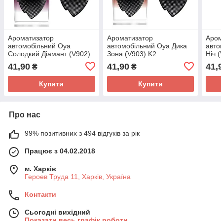
Ароматизатор
Ароматизатор
Аро
автомобільний Oya
автомобільний Oya Дика
авто
Солодкий Діамант (V902)
Зона (V903) K2
Ніч 
K2
41,90
41,90
41,
₴
₴
Купити
Купити
Про нас
99% позитивних з 494 відгуків за рік
Працює з 04.02.2018
м. Харків
Героев Труда 11, Харків, Україна
Контакти
Сьогодні вихідний
Показати весь графік роботи