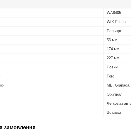
WA6405
WIX Filters
Польща
56 мм
174 мм
227 мм
Новий
ю
Ford
лю
ME, Granada, 
Оригінал
Легковий авт
Вставка
я замовлення