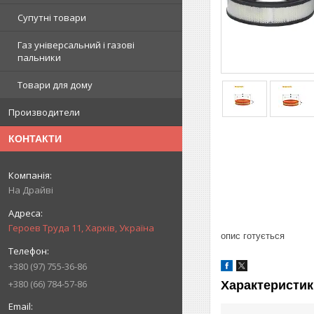
Супутні товари
Газ універсальний і газові
пальники
Товари для дому
Производители
КОНТАКТИ
На Драйві
Героев Труда 11, Харків, Україна
опис готується
+380 (97) 755-36-86
+380 (66) 784-57-86
Характеристик