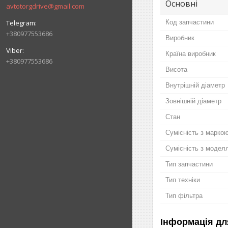
Основні
avtotorgdrive@gmail.com
Код запчастини
+380977553686
Виробник
Країна виробник
+380977553686
Висота
Внутрішній діаметр
Зовнішній діаметр
Стан
Сумісність з марко
Сумісність з модел
Тип запчастини
Тип техніки
Тип фільтра
Інформація дл