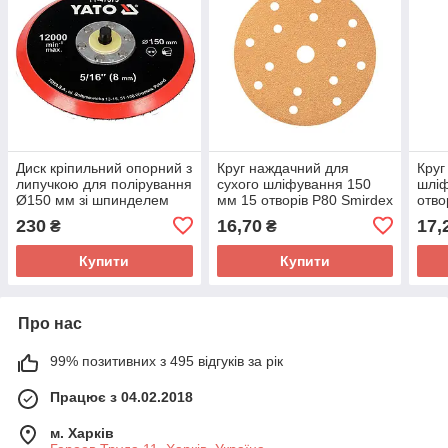
Диск кріпильний опорний з
Круг наждачний для
Круг
липучкою для полірування
сухого шліфування 150
шліф
Ø150 мм зі шпинделем
мм 15 отворів P80 Smirdex
отво
5/16" YT-47873 YATO
230
16,70
17,
₴
₴
Купити
Купити
Про нас
99% позитивних з 495 відгуків за рік
Працює з 04.02.2018
м. Харків