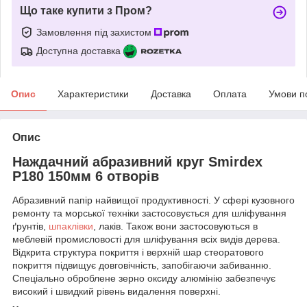
Що таке купити з Пром?
Замовлення під захистом
Доступна доставка
Опис
Характеристики
Доставка
Оплата
Умови п
Опис
Наждачний абразивний круг Smirdex
P180 150мм 6 отворів
Абразивний папір найвищої продуктивності. У сфері кузовного
ремонту та морської техніки застосовується для шліфування
ґрунтів,
шпаклівки
, лаків. Також вони застосовуються в
меблевій промисловості для шліфування всіх видів дерева.
Відкрита структура покриття і верхній шар стеоратового
покриття підвищує довговічність, запобігаючи забиванню.
Спеціально оброблене зерно оксиду алюмінію забезпечує
високий і швидкий рівень видалення поверхні.