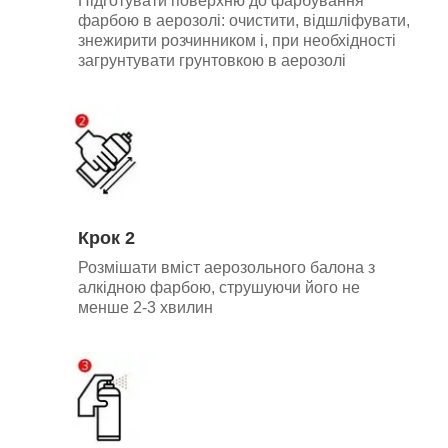
Підготувати поверхню до фарбування
фарбою в аерозолі: очистити, відшліфувати,
знежирити розчинником і, при необхідності
загрунтувати грунтовкою в аерозолі
Крок 2
Розмішати вміст аерозольного балона з
алкідною фарбою, струшуючи його не
менше 2-3 хвилин