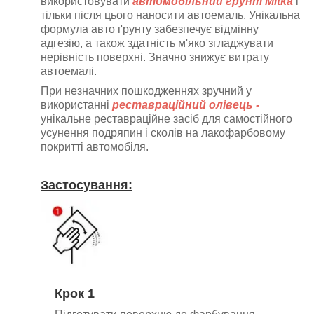
використовувати
автомобільний грунт Mitka
і
тільки після цього наносити автоемаль
. Унікальна
формула авто ґрунту забезпечує відмінну
адгезію, а також здатність м'яко згладжувати
нерівність поверхні. Значно знижує витрату
автоемалі.
При незначних пошкодженнях зручний у
використанні
реставраційний олівець -
унікальне реставраційне засіб для самостійного
усунення подряпин і сколів на лакофарбовому
покритті автомобіля.
Застосування:
Крок 1