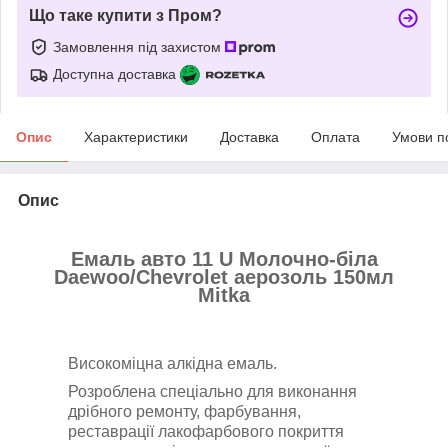
Що таке купити з Пром?
Замовлення під захистом
Доступна доставка
Опис
Характеристики
Доставка
Оплата
Умови п
Опис
Емаль авто 11 U Молочно-біла
Daewoo/Chevrolet аерозоль 150мл
Mitka
Високоміцна алкідна емаль.
Розроблена спеціально для виконання
дрібного ремонту, фарбування,
реставрації лакофарбового покриття