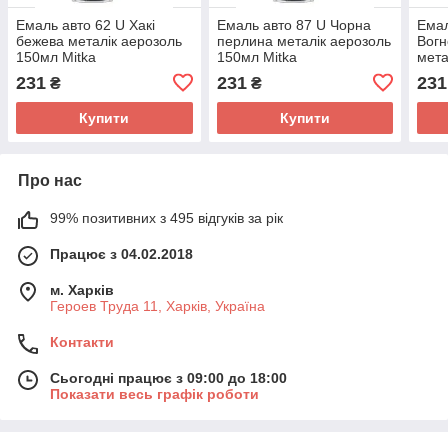
Емаль авто 62 U Хакі
Емаль авто 87 U Чорна
Емал
бежева металік аерозоль
перлина металік аерозоль
Вогн
150мл Mitka
150мл Mitka
мета
Mitk
231
231
231
₴
₴
Купити
Купити
Про нас
99% позитивних з 495 відгуків за рік
Працює з 04.02.2018
м. Харків
Героев Труда 11, Харків, Україна
Контакти
Сьогодні працює з 09:00 до 18:00
Показати весь графік роботи