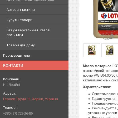
Автозапчастини
Супутні товари
Газ універсальний і газові
пальники
Товари для дому
Производители
КОНТАКТИ
Масло моторное LOT
автомобилей, оснаще
норме VW 504.00/507
каталитическими сис
На Драйві
Характеристики:
Синтетическое 
Героев Труда 11, Харків, Україна
Гарантирует оп
Предназначено 
Рекомендуется д
указанные уровни
+380 (97) 755-36-86
Рекомендуется 