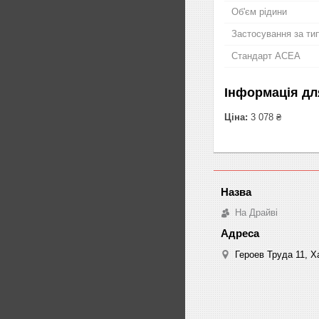
Об'єм рідини
Застосування за ти
Стандарт ACEA
Інформація дл
Ціна:
3 078 ₴
На Драйві
Героев Труда 11, Ха