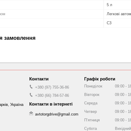
5 л
пом
Легкові автом
C3
я замовлення
Графік роботи
Понеділок
09:00
1
+380 (97) 755-36-86
Вівторок
09:00
1
+380 (66) 784-57-86
Середа
09:00
1
рків, Україна
Четвер
09:00
1
avtotorgdrive@gmail.com
Пʼятниця
09:00
1
Субота
Вихідний