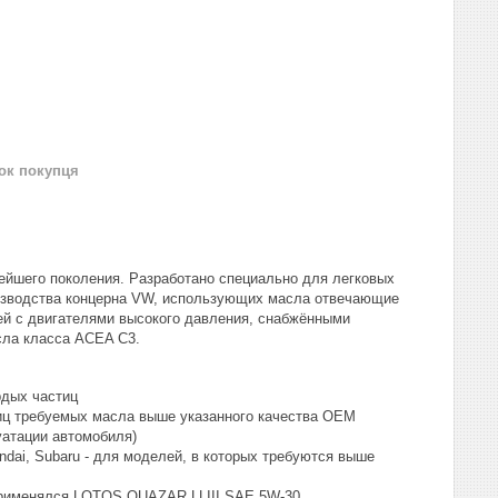
нок покупця
ейшего поколения. Разработано специально для легковых
изводства концерна VW, использующих масла отвечающие
ей с двигателями высокого давления, снабжёнными
сла класса ACEA C3.
рдых частиц
ниц требуемых масла выше указанного качества OEM
уатации автомобиля)
ndai, Subaru - для моделей, в которых требуются выше
 применялся LOTOS QUAZAR LLIII SAE 5W-30