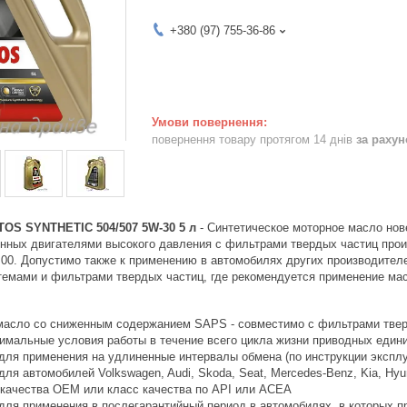
+380 (97) 755-36-86
повернення товару протягом 14 днів
за раху
OS SYNTHETIC 504/507 5W-30 5 л
- Синтетическое моторное масло нов
нных двигателями высокого давления с фильтрами твердых частиц про
.00. Допустимо также к применению в автомобилях других производител
темами и фильтрами твердых частиц, где рекомендуется применение ма
масло со сниженным содержанием SAPS - совместимо с фильтрами тве
тимальные условия работы в течение всего цикла жизни приводных еди
для применения на удлиненные интервалы обмена (по инструкции экспл
ля автомобилей Volkswagen, Audi, Skoda, Seat, Mercedes-Benz, Kia, Hyu
 качества OEM или класс качества по API или ACEA
для применения в послегарантийный период в автомобилях, в которых