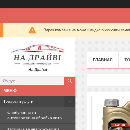
Зараз компанія не може швидко обробляти замов
ГЛАВНАЯ
Т
На Драйві
Товары и услуги
Фарбування та
антикорозійна обробка авто
Автохімія та автокосметика