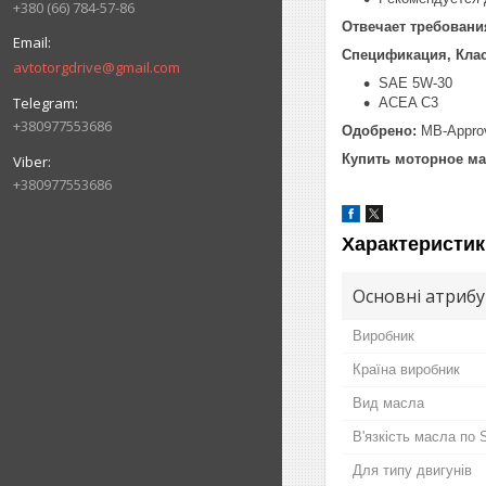
+380 (66) 784-57-86
Отвечает требовани
Спецификация, Кла
avtotorgdrive@gmail.com
SAE 5W-30
ACEA C3
+380977553686
Одобрено:
MB-Approv
Купить моторное ма
+380977553686
Характеристик
Основні атриб
Виробник
Країна виробник
Вид масла
В'язкість масла по
Для типу двигунів