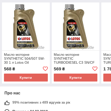
Масло моторне
Масло моторне
Мас
SYNTHETIC 504/507 5W-
SYNTHETIC
SYN
30 1 л Lotos Oil
TURBODIESEL C3 SN/CF
TUR
5W-40-1 л Lotos Oil
5W-4
568
569
1 7
₴
₴
Купити
Купити
Про нас
99% позитивних з 489 відгуків за рік