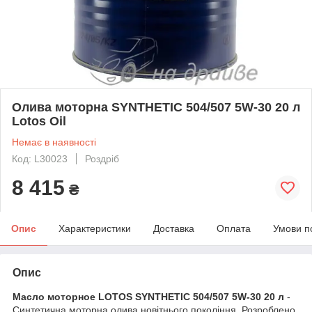
Олива моторна SYNTHETIC 504/507 5W-30 20 л
Lotos Oil
Немає в наявності
Код: L30023
Роздріб
8 415
₴
Опис
Характеристики
Доставка
Оплата
Умови п
Опис
Масло моторное LOTOS SYNTHETIC 504/507 5W-30 20 л
-
Синтетична моторна олива новітнього покоління. Розроблено