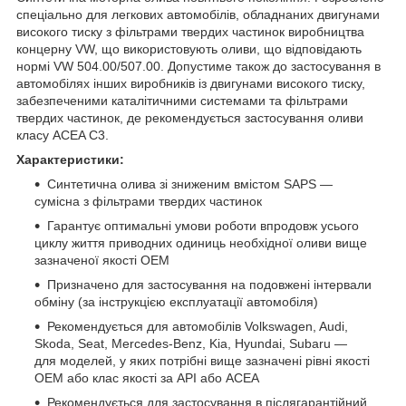
спеціально для легкових автомобілів, обладнаних двигунами
високого тиску з фільтрами твердих частинок виробництва
концерну VW, що використовують оливи, що відповідають
нормі VW 504.00/507.00. Допустиме також до застосування в
автомобілях інших виробників із двигунами високого тиску,
забезпеченими каталітичними системами та фільтрами
твердих частинок, де рекомендується застосування оливи
класу ACEA C3.
Характеристики:
Синтетична олива зі зниженим вмістом SAPS —
сумісна з фільтрами твердих частинок
Гарантує оптимальні умови роботи впродовж усього
циклу життя приводних одиниць необхідної оливи вище
зазначеної якості OEM
Призначено для застосування на подовжені інтервали
обміну (за інструкцією експлуатації автомобіля)
Рекомендується для автомобілів Volkswagen, Audi,
Skoda, Seat, Mercedes-Benz, Kia, Hyundai, Subaru —
для моделей, у яких потрібні вище зазначені рівні якості
OEM або клас якості за API або ACEA
Рекомендується для застосування в післягарантійний