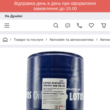
Відправка день в день при оформленні
замовлення до 15.00
На Драйві
Товари та послуги
Автохімія та автокосметика
Автом