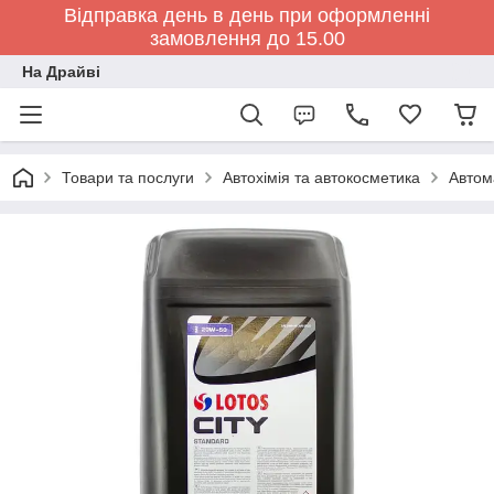
Відправка день в день при оформленні
замовлення до 15.00
На Драйві
Товари та послуги
Автохімія та автокосметика
Автом