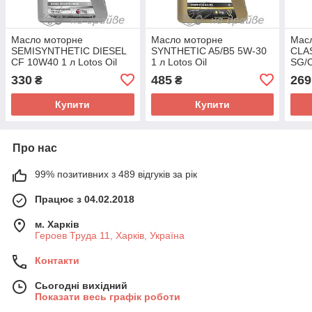
Масло моторне
Масло моторне
Мас
SEMISYNTHETIC DIESEL
SYNTHETIC A5/B5 5W-30
CLA
CF 10W40 1 л Lotos Oil
1 л Lotos Oil
SG/C
330
485
269
₴
₴
Купити
Купити
Про нас
99% позитивних з 489 відгуків за рік
Працює з 04.02.2018
м. Харків
Героев Труда 11, Харків, Україна
Контакти
Сьогодні вихідний
Показати весь графік роботи