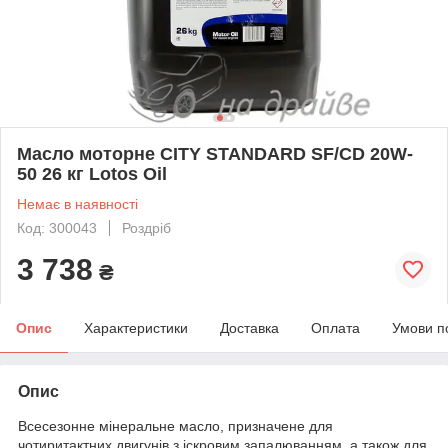
Масло моторне CITY STANDARD SF/CD 20W-
50 26 кг Lotos Oil
Немає в наявності
Код: 300043
Роздріб
3 738
₴
Опис
Характеристики
Доставка
Оплата
Умови п
Опис
Всесезонне мінеральне масло, призначене для
чотиритактних двигунів з іскровим запалюванням, а також для