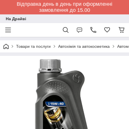
Відправка день в день при оформленні
замовлення до 15.00
На Драйві
Товари та послуги
Автохімія та автокосметика
Автом