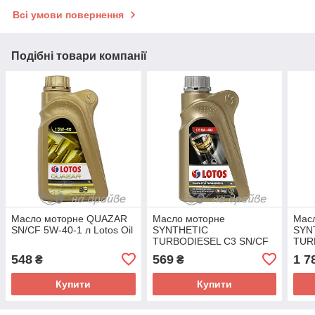
Всі умови повернення
Подібні товари компанії
Масло моторне QUAZAR
Масло моторне
Мас
SN/CF 5W-40-1 л Lotos Oil
SYNTHETIC
SYN
TURBODIESEL C3 SN/CF
TUR
5W-40-1 л Lotos Oil
5W-4
548
569
1 7
₴
₴
Купити
Купити