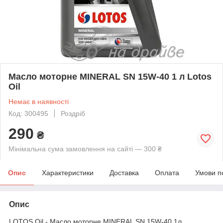
Масло моторне MINERAL SN 15W-40 1 л Lotos
Oil
Немає в наявності
Код: 300495
Роздріб
290
₴
Мінімальна сума замовлення на сайті — 300 ₴
Опис
Характеристики
Доставка
Оплата
Умови п
Опис
LOTOS Oil - Масло моторне MINERAL SN 15W-40 1л