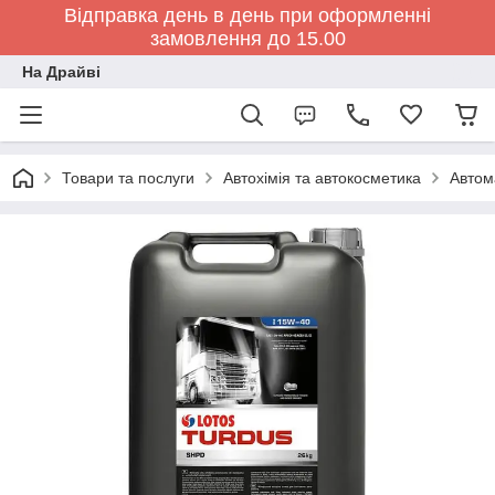
Відправка день в день при оформленні
замовлення до 15.00
На Драйві
Товари та послуги
Автохімія та автокосметика
Автом