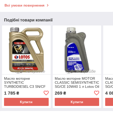
Всі умови повернення
Подібні товари компанії
Масло моторне
Масло моторне MOTOR
Мас
SYNTHETIC
CLASSIC SEMISYNTHETIC
CLA
TURBODIESEL C3 SN/CF
SG/CE 10W40 1 л Lotos Oil
SG/C
5W-40 4 + 1 л Lotos Oil
Oil
1 785
269
4 0
₴
₴
Купити
Купити