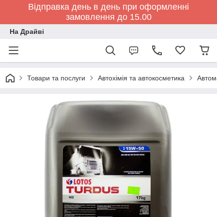
Відправка день в день при оформленні
замовлення до 15.00
На Драйві
Товари та послуги
Автохімія та автокосметика
Автом