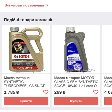
Всі умови повернення
Подібні товари компанії
Масло моторне
Масло моторне MOTOR
Мас
SYNTHETIC
CLASSIC SEMISYNTHETIC
CLA
TURBODIESEL C3 SN/CF
SG/CE 10W40 1 л Lotos Oil
SG/C
5W-40 4 + 1 л Lotos Oil
Oil
1 785
269
4 0
₴
₴
Купити
Купити